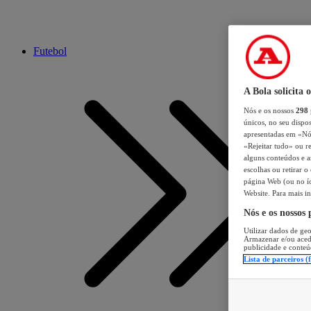
Futebol
A Bola solicita 
Nós e os nossos
298
únicos, no seu dispos
apresentadas em «Nós 
«Rejeitar tudo» ou re
alguns conteúdos e an
escolhas ou retirar 
página Web (ou no íc
Website. Para mais in
Nós e os nossos
Utilizar dados de geo
Armazenar e/ou aced
publicidade e conteú
Lista de parceiros (