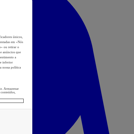
icadores únicos,
esentadas em «Nós
o» ou retirar o
s e anúncios que
sentimento a
e inferior
a nossa política
ção. Armazenar
 conteúdos,