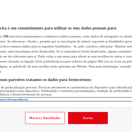
icita o seu consentimento para utilizar os seus dados pessoais para:
sos
298
parceiros armazenamos e acedemos a dados pessoais, como dados de navegação ou identif
itivo. Se selecionar «Aceito», permite que as tecnologias de rastreio suportem as finalidades apr
rceiros tratamos dados para as seguintes finalidades». Se, pelo contrário, selecionar «Rejeitar tud
ento, estas tecnologias serão desativadas. Se os rastreadores forem desativados, alguns conteúdo
 ser tão relevantes para si. Pode voltar a este menu para alterar as suas escolhas ou retirar o con
nto clicando na ligação Gerir preferências na parte inferior da página Web (ou no ícone na part
ágina, se aplicável). As suas escolhas serão aplicadas em Website. Para mais informação, consulte 
e.
ossos parceiros tratamos os dados para fornecermos:
 de geolocalização precisos. Procurar ativamente as características do dispositivo para identifica
 informações num dispositivo. Publicidade e conteúdos personalizados, medição de publicidade e
diência e desenvolvimento de serviços.
eiros (fornecedores)
Mostrar finalidades
Aceito