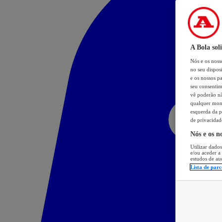
A Bola sol
Nós e os nos
no seu dispos
e os nossos pa
seu consentim
vê poderão não
qualquer mome
esquerda da p
de privacidad
Nós e os n
Utilizar dados
e/ou aceder a
estudos de au
Lista de parc