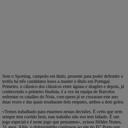
Sem o Sporting, campeão em título, presente para poder defender o
troféu há três candidatos lusos a manter o título em Portugal.
Primeiro, o clássico dos clássicos entre águias e dragões e depois, já
conhecendo o primeiro finalista, é a vez da equipa de Barcelos
enfrentar os catalães do Noia, com quem já se cruzaram este ano
duas vezes e das quais resultaram dois empates, ambos a dois golos.
«Temos trabalhado para estarmos nestas decisões. É certo que nem
sempre tem corrido bem, mas trabalho não nos tem faltado. É um
jogo especial e é neste jogo que pensamos», avisou Hélder Nunes,
31 anos. Aliás, o defesa/médio confessou ao site do FC Porto que