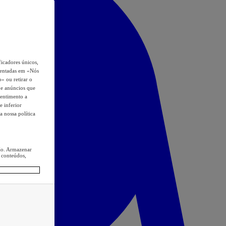
icadores únicos,
esentadas em «Nós
o» ou retirar o
s e anúncios que
sentimento a
e inferior
a nossa política
ção. Armazenar
 conteúdos,