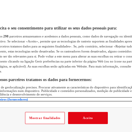
icita o seu consentimento para utilizar os seus dados pessoais para:
sos
298
parceiros armazenamos e acedemos a dados pessoais, como dados de navegação ou identif
itivo. Se selecionar «Aceito», permite que as tecnologias de rastreio suportem as finalidades apr
rceiros tratamos dados para as seguintes finalidades». Se, pelo contrário, selecionar «Rejeitar tud
ento, estas tecnologias serão desativadas. Se os rastreadores forem desativados, alguns conteúdo
 ser tão relevantes para si. Pode voltar a este menu para alterar as suas escolhas ou retirar o con
nto clicando na ligação Gerir preferências na parte inferior da página Web (ou no ícone na part
ágina, se aplicável). As suas escolhas serão aplicadas em Website. Para mais informação, consulte 
e.
ossos parceiros tratamos os dados para fornecermos:
 de geolocalização precisos. Procurar ativamente as características do dispositivo para identifica
 informações num dispositivo. Publicidade e conteúdos personalizados, medição de publicidade e
diência e desenvolvimento de serviços.
eiros (fornecedores)
Mostrar finalidades
Aceito