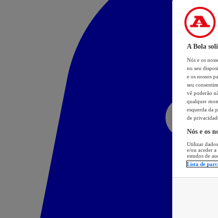
A Bola sol
Nós e os nos
no seu dispos
e os nossos pa
seu consentim
vê poderão não
qualquer mome
esquerda da p
de privacidad
Nós e os n
Utilizar dados
e/ou aceder a
estudos de au
Lista de parc