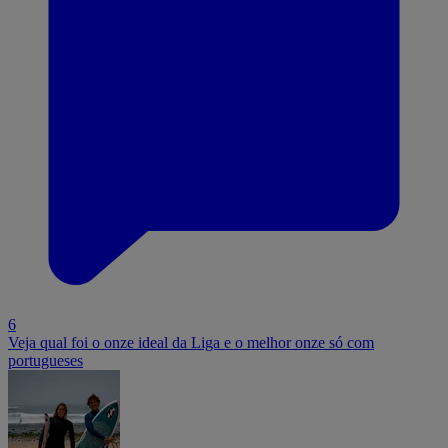
6
Veja qual foi o onze ideal da Liga e o melhor onze só com
portugueses