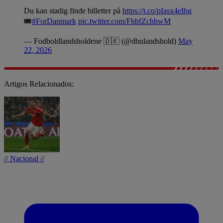
Du kan stadig finde billetter på
https://t.co/pIasx4eIhg
🎟️
#ForDanmark
pic.twitter.com/FhbfZchhwM
— Fodboldlandsholdene 🇩🇰 (@dbulandshold)
May
22, 2026
Artigos Relacionados:
// Nacional //