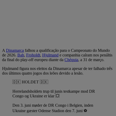
A
Dinamarca
falhou a qualificação para o Campeonato do Mundo
de 2026.
Bah
,
Froholdt
,
Hjulmand
e companhia caíram nos penáltis
da final do play-off europeu diante da
Chéquia
, a 31 de março.
Hjulmand figura nos eleitos da Dinamarca apesar de ter falhado três
dos últimos quatro jogos dos leões devido a lesão.
🇩🇰 HOLDET 🇩🇰
Herrelandsholdets trup til junis testkampe mod DR
Congo og Ukraine er klar 💥
Den 3. juni møder de DR Congo i Belgien, inden
Ukraine gæster Odense Stadion den 7. juni ⚽