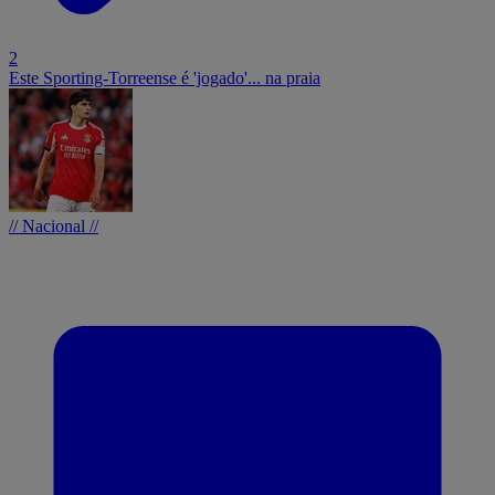
2
Este Sporting-Torreense é 'jogado'... na praia
// Nacional //