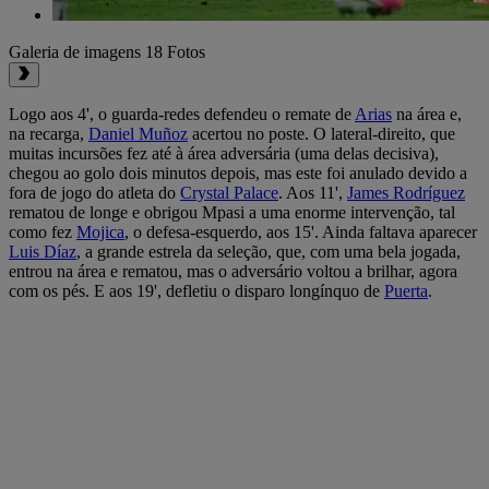
Galeria de imagens
18 Fotos
Logo aos 4', o guarda-redes defendeu o remate de
Arias
na área e,
na recarga,
Daniel Muñoz
acertou no poste. O lateral-direito, que
muitas incursões fez até à área adversária (uma delas decisiva),
chegou ao golo dois minutos depois, mas este foi anulado devido a
fora de jogo do atleta do
Crystal Palace
. Aos 11',
James Rodríguez
rematou de longe e obrigou Mpasi a uma enorme intervenção, tal
como fez
Mojica
, o defesa-esquerdo, aos 15'. Ainda faltava aparecer
Luis Díaz
, a grande estrela da seleção, que, com uma bela jogada,
entrou na área e rematou, mas o adversário voltou a brilhar, agora
com os pés. E aos 19', defletiu o disparo longínquo de
Puerta
.