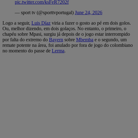
pic.twitter.com/ksFeR7202f
— sport tv (@sporttvportugal)
June 24, 2026
Logo a seguir,
Luis Díaz
viria a fazer o gosto ao pé em dois golos.
Ou, melhor dizendo, em dois golaços. No entanto, o primeiro, o
chapéu sobre Mpasi, surgiu já depois de o jogo estar interrompido
por falta do extremo do
Bayern
sobre
Mbemba
e o segundo, um
remate potente na área, foi anulado por fora de jogo do colombiano
no momento do passe de
Lerma
.