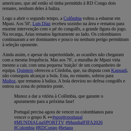
americano, que até então só tinha permitido à RD Congo dois
remates, nenhum deles à baliza.
Logo a abrir o segundo tempo, a
Colômbia
voltou a esbarrar em
Mpasi. Aos 50',
Luis Díaz
recebeu sozinho na área e rematou para
enorme intervenção com o pé do congolês, a grande figura do jogo.
Na recarga, Arias rematou ligeiramente ao lado. Os colombianos
continuaram a ser dominantes e pouco ou nenhum perigo permitiram
à seleção oponente.
Ainda assim, e apesar da superioridade, as ocasiões não chegaram
com a mesma frequência. Mas aos 76', a muralha de Mpasi viria
mesmo a cair, com uma pequena 'traição' de um companheiro de
equipa.
Quintero
ofereceu a Córdoba, que, na disputa com
Kapuadi
,
não conseguiu alcançar a bola. Esta, no entanto, sobrou para
Muñoz
, que rematou à baliza. A bola desviou no defesa congolês e
entrou na zona do primeiro poste.
Munoz a dar a vitória à Colômbia, que garante o
apuramento para a próxima fase!
Portugal precisa agora de vencer os colombianos para
vencer o grupo K 👀
#sporttvportugal
#MUNDIALnaSPORTTV
#MundialFIFA2026
#Colombia
#RDCongo
#betano