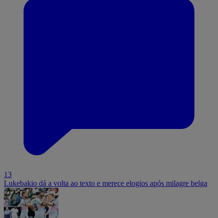
13
Lukebakio dá a volta ao texto e merece elogios após milagre belga