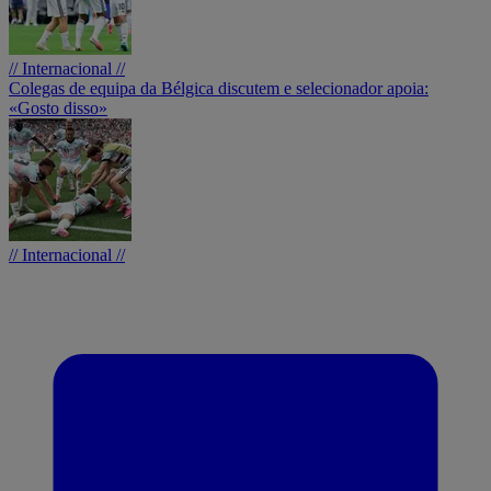
// Internacional //
Colegas de equipa da Bélgica discutem e selecionador apoia:
«Gosto disso»
// Internacional //