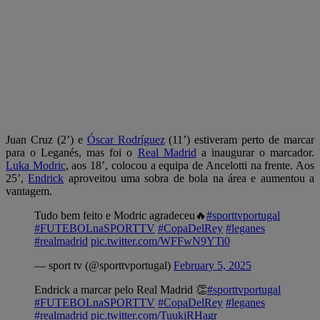
Juan Cruz (2’) e
Óscar Rodríguez
(11’) estiveram perto de marcar
para o Leganés, mas foi o
Real Madrid
a inaugurar o marcador.
Luka Modric
, aos 18’, colocou a equipa de Ancelotti na frente. Aos
25’,
Endrick
aproveitou uma sobra de bola na área e aumentou a
vantagem.
Tudo bem feito e Modric agradeceu🔥
#sporttvportugal
#FUTEBOLnaSPORTTV
#CopaDelRey
#leganes
#realmadrid
pic.twitter.com/WFFwN9YTi0
— sport tv (@sporttvportugal)
February 5, 2025
Endrick a marcar pelo Real Madrid 👏
#sporttvportugal
#FUTEBOLnaSPORTTV
#CopaDelRey
#leganes
#realmadrid
pic.twitter.com/TuukjRHagr