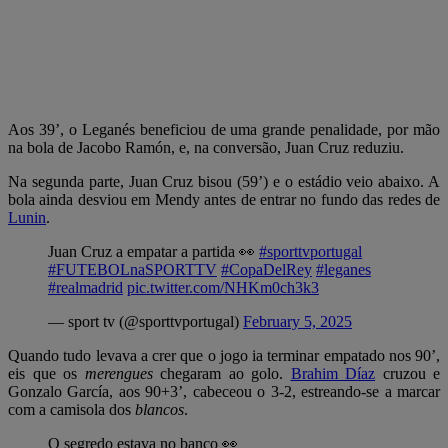
Aos 39’, o Leganés beneficiou de uma grande penalidade, por mão
na bola de Jacobo Ramón, e, na conversão, Juan Cruz reduziu.
Na segunda parte, Juan Cruz bisou (59’) e o estádio veio abaixo. A
bola ainda desviou em Mendy antes de entrar no fundo das redes de
Lunin
.
Juan Cruz a empatar a partida 👀
#sporttvportugal
#FUTEBOLnaSPORTTV
#CopaDelRey
#leganes
#realmadrid
pic.twitter.com/NHKm0ch3k3
— sport tv (@sporttvportugal)
February 5, 2025
Quando tudo levava a crer que o jogo ia terminar empatado nos 90’,
eis que os
merengues
chegaram ao golo.
Brahim Díaz
cruzou e
Gonzalo García, aos 90+3’, cabeceou o 3-2, estreando-se a marcar
com a camisola dos
blancos
.
O segredo estava no banco 👀