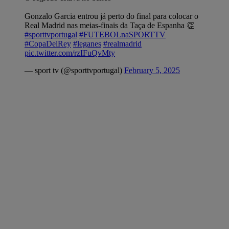
Gonzalo Garcia entrou já perto do final para colocar o
Real Madrid nas meias-finais da Taça de Espanha 👏
#sporttvportugal
#FUTEBOLnaSPORTTV
#CopaDelRey
#leganes
#realmadrid
pic.twitter.com/rzIFuQvMty
— sport tv (@sporttvportugal)
February 5, 2025