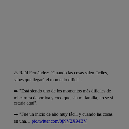
⚠️ Raúl Fernández: "Cuando las cosas salen fáciles,
sabes que llegará el momento difícil".
➡️ "Está siendo uno de los momentos más difíciles de
mi carrera deportiva y creo que, sin mi familia, no sé si
estaría aquí".
➡️ "Fue un inicio de año muy fácil, y cuando las cosas
en una…
pic.twitter.com/8jNV2X94BV