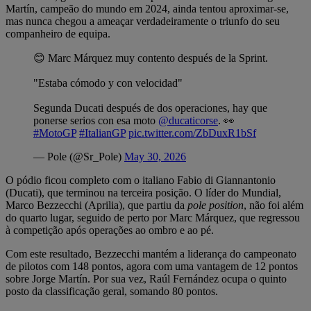
Martín, campeão do mundo em 2024, ainda tentou aproximar-se,
mas nunca chegou a ameaçar verdadeiramente o triunfo do seu
companheiro de equipa.
😊 Marc Márquez muy contento después de la Sprint.
"Estaba cómodo y con velocidad"
Segunda Ducati después de dos operaciones, hay que
ponerse serios con esa moto
@ducaticorse
. 👀
#MotoGP
#ItalianGP
pic.twitter.com/ZbDuxR1bSf
— Pole (@Sr_Pole)
May 30, 2026
O pódio ficou completo com o italiano Fabio di Giannantonio
(Ducati), que terminou na terceira posição. O líder do Mundial,
Marco Bezzecchi (Aprilia), que partiu da
pole position
, não foi além
do quarto lugar, seguido de perto por Marc Márquez, que regressou
à competição após operações ao ombro e ao pé.
Com este resultado, Bezzecchi mantém a liderança do campeonato
de pilotos com 148 pontos, agora com uma vantagem de 12 pontos
sobre Jorge Martín. Por sua vez, Raúl Fernández ocupa o quinto
posto da classificação geral, somando 80 pontos.