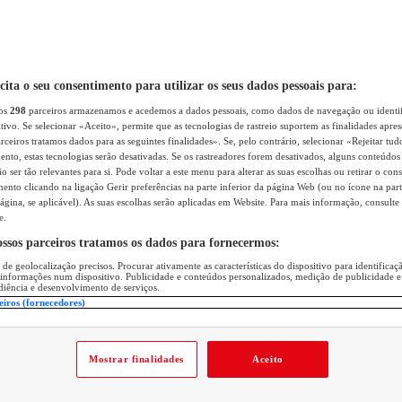
icita o seu consentimento para utilizar os seus dados pessoais para:
sos
298
parceiros armazenamos e acedemos a dados pessoais, como dados de navegação ou identif
itivo. Se selecionar «Aceito», permite que as tecnologias de rastreio suportem as finalidades apr
rceiros tratamos dados para as seguintes finalidades». Se, pelo contrário, selecionar «Rejeitar tud
ento, estas tecnologias serão desativadas. Se os rastreadores forem desativados, alguns conteúdo
 ser tão relevantes para si. Pode voltar a este menu para alterar as suas escolhas ou retirar o con
nto clicando na ligação Gerir preferências na parte inferior da página Web (ou no ícone na part
ágina, se aplicável). As suas escolhas serão aplicadas em Website. Para mais informação, consulte 
e.
ossos parceiros tratamos os dados para fornecermos:
 de geolocalização precisos. Procurar ativamente as características do dispositivo para identifica
 informações num dispositivo. Publicidade e conteúdos personalizados, medição de publicidade e
diência e desenvolvimento de serviços.
eiros (fornecedores)
Mostrar finalidades
Aceito