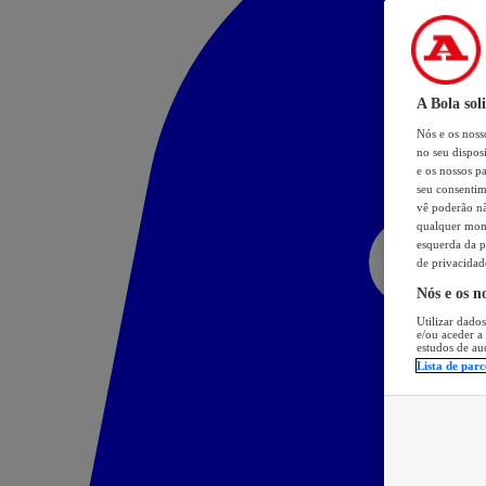
A Bola sol
Nós e os nos
no seu dispos
e os nossos pa
seu consentim
vê poderão não
qualquer mome
esquerda da p
de privacidad
Nós e os n
Utilizar dados
e/ou aceder a
estudos de au
Lista de parc