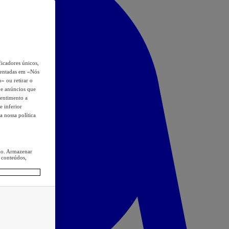
icadores únicos,
esentadas em «Nós
o» ou retirar o
s e anúncios que
sentimento a
e inferior
a nossa política
ção. Armazenar
 conteúdos,