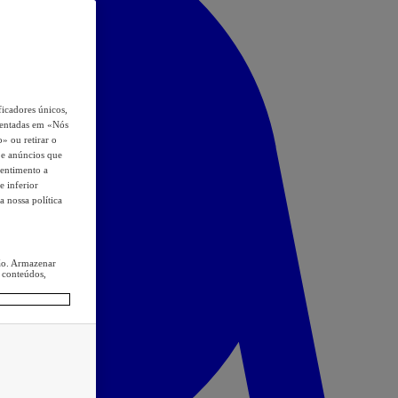
icadores únicos,
esentadas em «Nós
o» ou retirar o
s e anúncios que
sentimento a
e inferior
a nossa política
ção. Armazenar
 conteúdos,