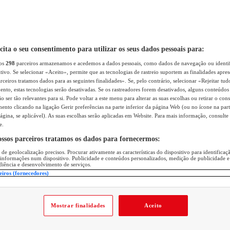
icita o seu consentimento para utilizar os seus dados pessoais para:
sos
298
parceiros armazenamos e acedemos a dados pessoais, como dados de navegação ou identif
itivo. Se selecionar «Aceito», permite que as tecnologias de rastreio suportem as finalidades apr
rceiros tratamos dados para as seguintes finalidades». Se, pelo contrário, selecionar «Rejeitar tud
ento, estas tecnologias serão desativadas. Se os rastreadores forem desativados, alguns conteúdo
 ser tão relevantes para si. Pode voltar a este menu para alterar as suas escolhas ou retirar o con
nto clicando na ligação Gerir preferências na parte inferior da página Web (ou no ícone na part
ágina, se aplicável). As suas escolhas serão aplicadas em Website. Para mais informação, consulte 
e.
ossos parceiros tratamos os dados para fornecermos:
 de geolocalização precisos. Procurar ativamente as características do dispositivo para identifica
 informações num dispositivo. Publicidade e conteúdos personalizados, medição de publicidade e
diência e desenvolvimento de serviços.
eiros (fornecedores)
Mostrar finalidades
Aceito