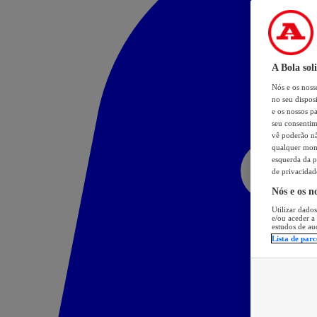
A Bola sol
Nós e os nos
no seu dispos
e os nossos pa
seu consentim
vê poderão não
qualquer mome
esquerda da p
de privacidad
Nós e os n
Utilizar dados
e/ou aceder a
estudos de au
Lista de parc