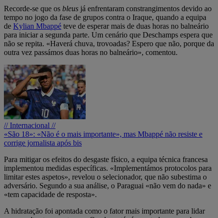
Recorde-se que os
bleus
já enfrentaram constrangimentos devido ao
tempo no jogo da fase de grupos contra o Iraque, quando a equipa
de
Kylian Mbappé
teve de esperar mais de duas horas no balneário
para iniciar a segunda parte. Um cenário que Deschamps espera que
não se repita. «Haverá chuva, trovoadas? Espero que não, porque da
outra vez passámos duas horas no balneário», comentou.
// Internacional //
«São 18»: «Não é o mais importante», mas Mbappé não resiste e
corrige jornalista após bis
Para mitigar os efeitos do desgaste físico, a equipa técnica francesa
implementou medidas específicas. «Implementámos protocolos para
limitar estes aspetos», revelou o selecionador, que não subestima o
adversário. Segundo a sua análise, o Paraguai «não vem do nada» e
«tem capacidade de resposta».
A hidratação foi apontada como o fator mais importante para lidar