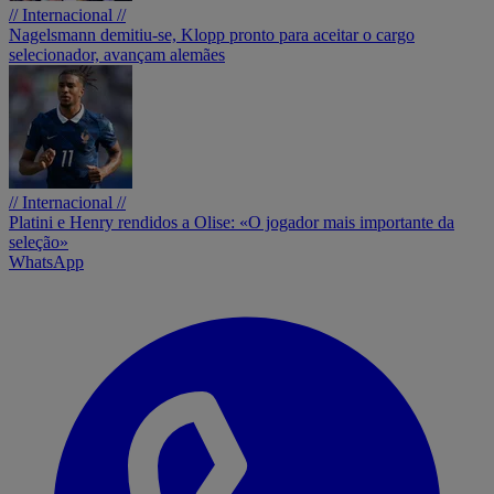
// Internacional //
Nagelsmann demitiu-se, Klopp pronto para aceitar o cargo
selecionador, avançam alemães
// Internacional //
Platini e Henry rendidos a Olise: «O jogador mais importante da
seleção»
WhatsApp