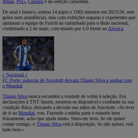
Milan
,
PSG
,
Chelsea
e da seleção canarinha.
De azul e branco, somou 14 jogos e 1082 minutos em 2025/26, sem
golos nem assistências, mas com exibições seguras e experientes que
ajudaram a equipa de Farioli na caminhada para o título nacional,
confirmado a 2 de maio, com triunfo por 1-0 frente ao
Alverca
.
// Nacional //
FC Porto: palavras de Ancelotti deixam Thiago Silva a sonhar com
o Mundial
Thiago Silva
nunca escondeu a vontade de voltar à seleção. Em
declarações à TNT Sports, mostrou-se disponível e confiante na sua
condição física, deixando a decisão nas mãos de Ancelotti: «Se tiver
de ir ao
Mundial
, vou. Fazendo a minha parte e estando bem
fisicamente, acho que ajuda muito. Sinto-me bem. Se ele quiser
contar comigo, o
Thiago Silva
está à disposição. Se não quiser, está
tudo bem.»