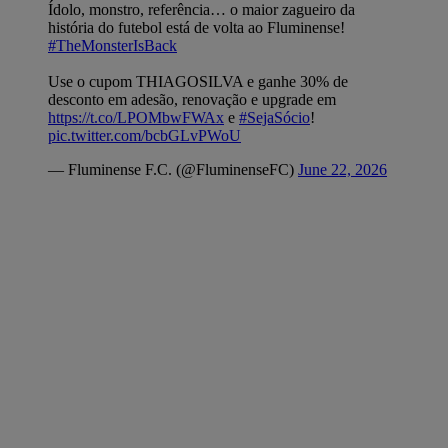
Ídolo, monstro, referência… o maior zagueiro da
história do futebol está de volta ao Fluminense!
#TheMonsterIsBack
Use o cupom THIAGOSILVA e ganhe 30% de
desconto em adesão, renovação e upgrade em
https://t.co/LPOMbwFWAx
e
#SejaSócio
!
pic.twitter.com/bcbGLvPWoU
— Fluminense F.C. (@FluminenseFC)
June 22, 2026