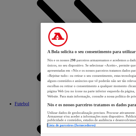
A Bola solicita o seu consentimento para utilizar
Nós e os nossos
298
parceiros armazenamos e acedemos a dados
únicos, no seu dispositivo. Se selecionar «Aceito», permite que 
apresentadas em «Nós e os nossos parceiros tratamos dados para 
«Rejeitar tudo» ou retirar o seu consentimento, estas tecnologia
alguns conteúdos e anúncios que vê poderão não ser tão relevant
escolhas ou retirar o consentimento a qualquer momento clicand
página Web (ou no ícone na parte inferior esquerda da página, s
Website. Para mais informação, consulte a nossa política de pri
Futebol
Nós e os nossos parceiros tratamos os dados par
Utilizar dados de geolocalização precisos. Procurar ativamente a
Armazenar e/ou aceder a informações num dispositivo. Publici
publicidade e conteúdos, estudos de audiência e desenvolvimen
Lista de parceiros (fornecedores)