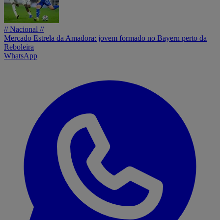
// Nacional //
Mercado Estrela da Amadora: jovem formado no Bayern perto da
Reboleira
WhatsApp