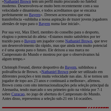
«
Nathaniel Brown
tem um perfil muito procurado no futebol
moderno. Desenvolveu-se muito bem recentemente com a sua
velocidade e dinamismo, e todos acreditamos que se encaixa
perfeitamente no
Bayern
». Dreesen acrescentou que esta
transferência «sublinha a nossa aspiração de trazer jovens jogadores
alemães de topo para o
Bayern
numa fase inicial».
Por sua vez, Max Eberl, membro do conselho para o desporto,
elogiou o potencial do atleta: «Estamos muito satisfeitos por ter
trazido para o
Bayern
um jogador como
Nathaniel Brown
, que teve
um desenvolvimento tão rápido, mas que ainda tem muito potencial
e é uma aposta para o futuro. Ele deixou a sua marca no
Campeonato do Mundo e mostrou por que o observávamos há
algum tempo.»
Christoph Freund, diretor desportivo do
Bayern
, sublinhou a
polivalência de Brown. «
Nathaniel Brown
pode ser utilizado em
diferentes posições e tem muita velocidade nas alas. Já se tornou um
jogador de topo aos 23 anos e continuará a melhorar», afirmou.
Brown conta com oito internacionalizações pela seleção principal da
Alemanha, tendo marcado o seu primeiro golo na vitória por 7-1
sobre
Curaçao
, no jogo de abertura do Campeonato do Mundo.
Antes disso, representou a seleção sub-21 em 14 ocasiões.