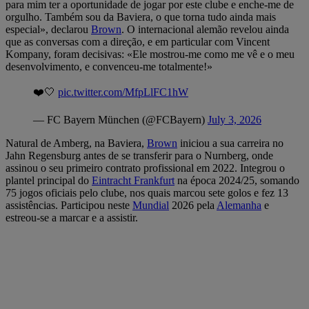
para mim ter a oportunidade de jogar por este clube e enche-me de
orgulho. Também sou da Baviera, o que torna tudo ainda mais
especial», declarou
Brown
. O internacional alemão revelou ainda
que as conversas com a direção, e em particular com Vincent
Kompany, foram decisivas: «Ele mostrou-me como me vê e o meu
desenvolvimento, e convenceu-me totalmente!»
❤️🤍
pic.twitter.com/MfpLlFC1hW
— FC Bayern München (@FCBayern)
July 3, 2026
Natural de Amberg, na Baviera,
Brown
iniciou a sua carreira no
Jahn Regensburg antes de se transferir para o Nurnberg, onde
assinou o seu primeiro contrato profissional em 2022. Integrou o
plantel principal do
Eintracht Frankfurt
na época 2024/25, somando
75 jogos oficiais pelo clube, nos quais marcou sete golos e fez 13
assistências. Participou neste
Mundial
2026 pela
Alemanha
e
estreou-se a marcar e a assistir.