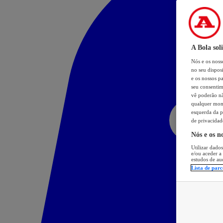
A Bola sol
Nós e os nos
no seu dispos
e os nossos pa
seu consentim
vê poderão não
qualquer mome
esquerda da p
de privacidad
Nós e os n
Utilizar dados
e/ou aceder a
estudos de au
Lista de parc