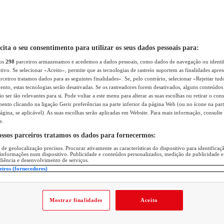
icita o seu consentimento para utilizar os seus dados pessoais para:
sos
298
parceiros armazenamos e acedemos a dados pessoais, como dados de navegação ou identif
itivo. Se selecionar «Aceito», permite que as tecnologias de rastreio suportem as finalidades apr
rceiros tratamos dados para as seguintes finalidades». Se, pelo contrário, selecionar «Rejeitar tud
ento, estas tecnologias serão desativadas. Se os rastreadores forem desativados, alguns conteúdo
 ser tão relevantes para si. Pode voltar a este menu para alterar as suas escolhas ou retirar o con
nto clicando na ligação Gerir preferências na parte inferior da página Web (ou no ícone na part
ágina, se aplicável). As suas escolhas serão aplicadas em Website. Para mais informação, consulte 
e.
ossos parceiros tratamos os dados para fornecermos:
 de geolocalização precisos. Procurar ativamente as características do dispositivo para identifica
 informações num dispositivo. Publicidade e conteúdos personalizados, medição de publicidade e
diência e desenvolvimento de serviços.
eiros (fornecedores)
Mostrar finalidades
Aceito