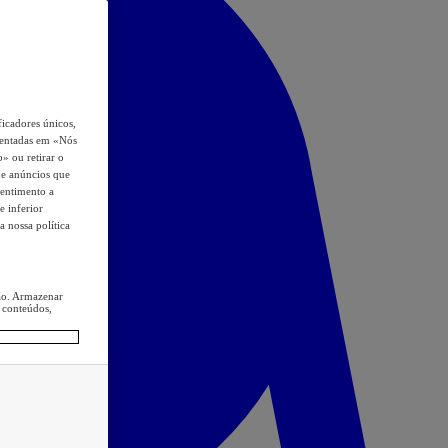
icadores únicos,
esentadas em «Nós
o» ou retirar o
s e anúncios que
sentimento a
e inferior
a nossa política
ção. Armazenar
 conteúdos,