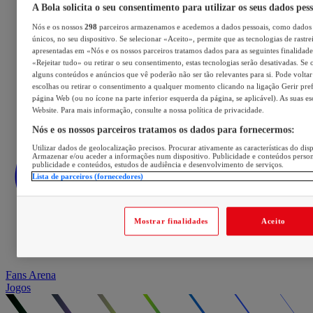
A Bola solicita o seu consentimento para utilizar os seus dados pes
Nós e os nossos
298
parceiros armazenamos e acedemos a dados pessoais, como dados 
únicos, no seu dispositivo. Se selecionar «Aceito», permite que as tecnologias de rastre
apresentadas em «Nós e os nossos parceiros tratamos dados para as seguintes finalidades
«Rejeitar tudo» ou retirar o seu consentimento, estas tecnologias serão desativadas. Se 
alguns conteúdos e anúncios que vê poderão não ser tão relevantes para si. Pode voltar 
escolhas ou retirar o consentimento a qualquer momento clicando na ligação Gerir prefe
página Web (ou no ícone na parte inferior esquerda da página, se aplicável). As suas e
Website. Para mais informação, consulte a nossa política de privacidade.
Nós e os nossos parceiros tratamos os dados para fornecermos:
Utilizar dados de geolocalização precisos. Procurar ativamente as características do disp
Armazenar e/ou aceder a informações num dispositivo. Publicidade e conteúdos perso
publicidade e conteúdos, estudos de audiência e desenvolvimento de serviços.
Lista de parceiros (fornecedores)
Mostrar finalidades
Aceito
Fans Arena
Jogos