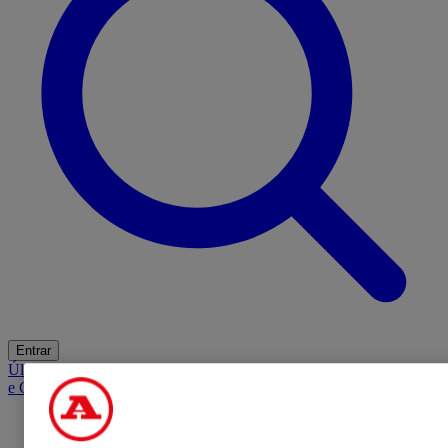
Entrar
Últimas
Mercado
Opinião
iGaming Hub
A BOLA SUGERE
Barba
e Cabelo