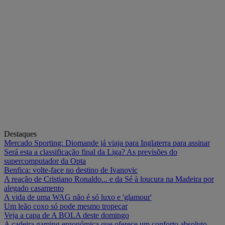
Destaques
Mercado Sporting: Diomande já viaja para Inglaterra para assinar
Será esta a classificação final da Liga? As previsões do
supercomputador da Opta
Benfica: volte-face no destino de Ivanovic
A reação de Cristiano Ronaldo... e da Sé à loucura na Madeira por
alegado casamento
A vida de uma WAG não é só luxo e 'glamour'
Um leão coxo só pode mesmo tropeçar
Veja a capa de A BOLA deste domingo
A cadeira gaming ergonómica que oferece um conforto absoluto