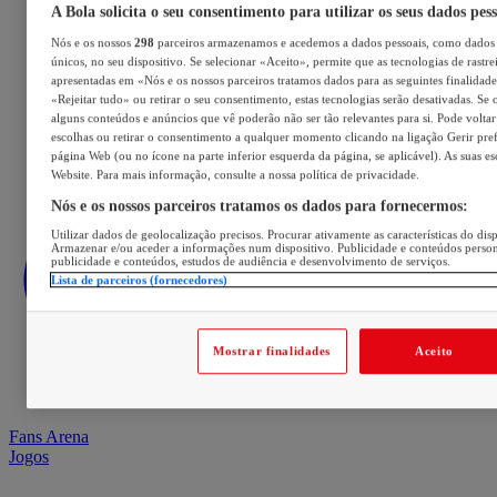
A Bola solicita o seu consentimento para utilizar os seus dados pes
Nós e os nossos
298
parceiros armazenamos e acedemos a dados pessoais, como dados 
únicos, no seu dispositivo. Se selecionar «Aceito», permite que as tecnologias de rastre
apresentadas em «Nós e os nossos parceiros tratamos dados para as seguintes finalidades
«Rejeitar tudo» ou retirar o seu consentimento, estas tecnologias serão desativadas. Se 
alguns conteúdos e anúncios que vê poderão não ser tão relevantes para si. Pode voltar 
escolhas ou retirar o consentimento a qualquer momento clicando na ligação Gerir prefe
página Web (ou no ícone na parte inferior esquerda da página, se aplicável). As suas e
Website. Para mais informação, consulte a nossa política de privacidade.
Nós e os nossos parceiros tratamos os dados para fornecermos:
Utilizar dados de geolocalização precisos. Procurar ativamente as características do disp
Armazenar e/ou aceder a informações num dispositivo. Publicidade e conteúdos perso
publicidade e conteúdos, estudos de audiência e desenvolvimento de serviços.
Lista de parceiros (fornecedores)
Mostrar finalidades
Aceito
Fans Arena
Jogos