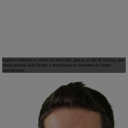
Ingleses estavam a vencer ao intervalo, graças ao bis de Palmer, que
ainda assistiu João Pedro, e derrotaram os favoritos de forma
convincente