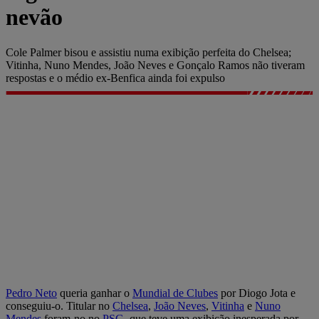
nevão
Cole Palmer bisou e assistiu numa exibição perfeita do Chelsea;
Vitinha, Nuno Mendes, João Neves e Gonçalo Ramos não tiveram
respostas e o médio ex-Benfica ainda foi expulso
Pedro Neto
queria ganhar o
Mundial de Clubes
por Diogo Jota e
conseguiu-o. Titular no
Chelsea
,
João Neves
,
Vitinha
e
Nuno
Mendes
foram-no no
PSG
, que teve uma exibição inesperada por