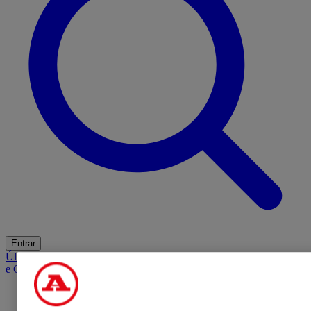
Entrar
Últimas
Mercado
Opinião
iGaming Hub
A BOLA SUGERE
Barba
e Cabelo