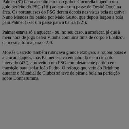
Palmer (8’) ficou a centímetros do golo e Cucurella impediu um
golo perfeito do PSG (16’) ao cortar um passe de Desiré Doué na
área. Os portugueses do PSG deram depois nas vistas pela negativa:
Nuno Mendes foi batido por Malo Gusto, que depois largou a bola
para Palmer fazer um passe para a baliza (22’).
Palmer estava só a aquecer - ou, no seu caso, a arrefecer, já que à
meia-hora de jogo bateu Vitinha com uma finta de corpo e finalizou
da mesma forma para o 2-0.
Moisés Caicedo também rubricava grande exibição, a roubar bolas e
a lançar ataques, mas Palmer estava endiabrado e em cima do
intervalo (43’), aproveitou um PSG completamente partido em
transição para isolar João Pedro. O reforço que veio do Brighton
durante o Mundial de Clubes só teve de picar a bola na perfeição
sobre Donnarumma.