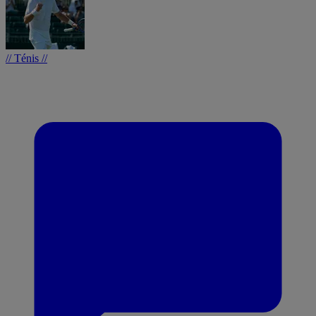
// Ténis //