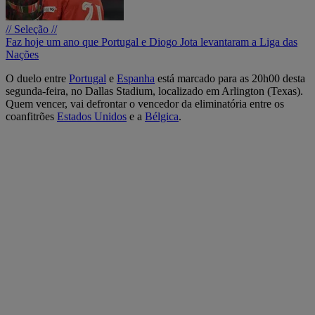
// Seleção //
Faz hoje um ano que Portugal e Diogo Jota levantaram a Liga das
Nações
O duelo entre
Portugal
e
Espanha
está marcado para as 20h00 desta
segunda-feira, no Dallas Stadium, localizado em Arlington (Texas).
Quem vencer, vai defrontar o vencedor da eliminatória entre os
coanfitrões
Estados Unidos
e a
Bélgica
.