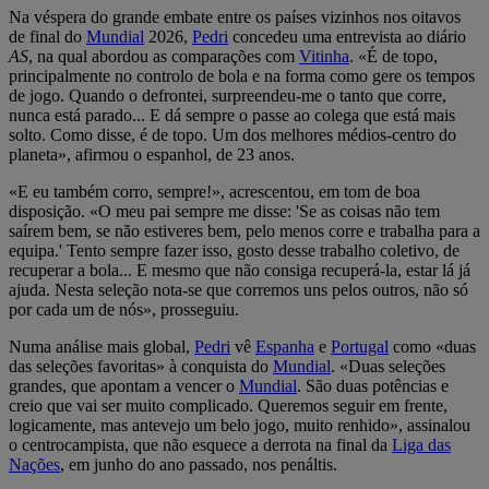
Na véspera do grande embate entre os países vizinhos nos oitavos
de final do
Mundial
2026,
Pedri
concedeu uma entrevista ao diário
AS
, na qual abordou as comparações com
Vitinha
. «É de topo,
principalmente no controlo de bola e na forma como gere os tempos
de jogo. Quando o defrontei, surpreendeu-me o tanto que corre,
nunca está parado... E dá sempre o passe ao colega que está mais
solto. Como disse, é de topo. Um dos melhores médios-centro do
planeta», afirmou o espanhol, de 23 anos.
«E eu também corro, sempre!», acrescentou, em tom de boa
disposição. «O meu pai sempre me disse: 'Se as coisas não tem
saírem bem, se não estiveres bem, pelo menos corre e trabalha para a
equipa.' Tento sempre fazer isso, gosto desse trabalho coletivo, de
recuperar a bola... E mesmo que não consiga recuperá-la, estar lá já
ajuda. Nesta seleção nota-se que corremos uns pelos outros, não só
por cada um de nós», prosseguiu.
Numa análise mais global,
Pedri
vê
Espanha
e
Portugal
como «duas
das seleções favoritas» à conquista do
Mundial
. «Duas seleções
grandes, que apontam a vencer o
Mundial
. São duas potências e
creio que vai ser muito complicado. Queremos seguir em frente,
logicamente, mas antevejo um belo jogo, muito renhido», assinalou
o centrocampista, que não esquece a derrota na final da
Liga das
Nações
, em junho do ano passado, nos penáltis.