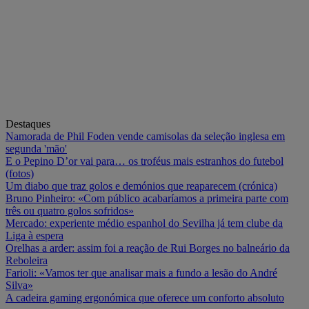
Destaques
Namorada de Phil Foden vende camisolas da seleção inglesa em
segunda 'mão'
E o Pepino D’or vai para… os troféus mais estranhos do futebol
(fotos)
Um diabo que traz golos e demónios que reaparecem (crónica)
Bruno Pinheiro: «Com público acabaríamos a primeira parte com
três ou quatro golos sofridos»
Mercado: experiente médio espanhol do Sevilha já tem clube da
Liga à espera
Orelhas a arder: assim foi a reação de Rui Borges no balneário da
Reboleira
Farioli: «Vamos ter que analisar mais a fundo a lesão do André
Silva»
A cadeira gaming ergonómica que oferece um conforto absoluto