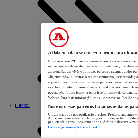
A Bola solicita o seu consentimento para utilizar
Nós e os nossos
298
parceiros armazenamos e acedemos a dados
únicos, no seu dispositivo. Se selecionar «Aceito», permite que 
apresentadas em «Nós e os nossos parceiros tratamos dados para 
«Rejeitar tudo» ou retirar o seu consentimento, estas tecnologia
alguns conteúdos e anúncios que vê poderão não ser tão relevant
escolhas ou retirar o consentimento a qualquer momento clicand
página Web (ou no ícone na parte inferior esquerda da página, s
Website. Para mais informação, consulte a nossa política de pri
Futebol
Nós e os nossos parceiros tratamos os dados par
Utilizar dados de geolocalização precisos. Procurar ativamente a
Armazenar e/ou aceder a informações num dispositivo. Publici
publicidade e conteúdos, estudos de audiência e desenvolvimen
Lista de parceiros (fornecedores)