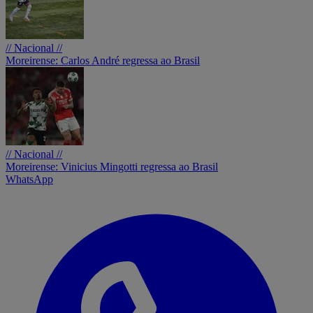
// Nacional //
Moreirense: Carlos André regressa ao Brasil
// Nacional //
Moreirense: Vinicius Mingotti regressa ao Brasil
WhatsApp