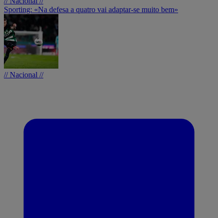
// Nacional //
Sporting: «Na defesa a quatro vai adaptar-se muito bem»
// Nacional //