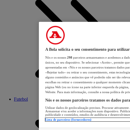
A Bola solicita o seu consentimento para utilizar
Nós e os nossos
298
parceiros armazenamos e acedemos a dados
únicos, no seu dispositivo. Se selecionar «Aceito», permite que 
apresentadas em «Nós e os nossos parceiros tratamos dados para 
«Rejeitar tudo» ou retirar o seu consentimento, estas tecnologia
alguns conteúdos e anúncios que vê poderão não ser tão relevant
escolhas ou retirar o consentimento a qualquer momento clicand
página Web (ou no ícone na parte inferior esquerda da página, s
Website. Para mais informação, consulte a nossa política de pri
Futebol
Nós e os nossos parceiros tratamos os dados par
Utilizar dados de geolocalização precisos. Procurar ativamente a
Armazenar e/ou aceder a informações num dispositivo. Publici
publicidade e conteúdos, estudos de audiência e desenvolvimen
Lista de parceiros (fornecedores)