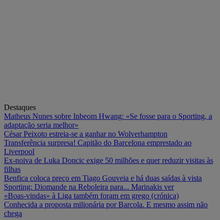
Destaques
Matheus Nunes sobre Inbeom Hwang: «Se fosse para o Sporting, a
adaptação seria melhor»
César Peixoto estreia-se a ganhar no Wolverhampton
Transferência surpresa! Capitão do Barcelona emprestado ao
Liverpool
Ex-noiva de Luka Doncic exige 50 milhões e quer reduzir visitas às
filhas
Benfica coloca preço em Tiago Gouveia e há duas saídas à vista
Sporting: Diomande na Reboleira para... Marinakis ver
«Boas-vindas» à Liga também foram em grego (crónica)
Conhecida a proposta milionária por Barcola. E mesmo assim não
chega