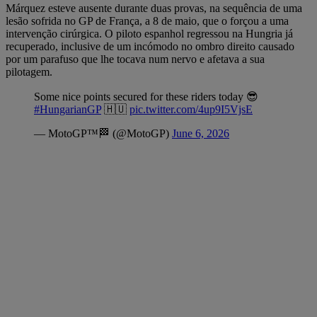
Márquez esteve ausente durante duas provas, na sequência de uma
lesão sofrida no GP de França, a 8 de maio, que o forçou a uma
intervenção cirúrgica. O piloto espanhol regressou na Hungria já
recuperado, inclusive de um incómodo no ombro direito causado
por um parafuso que lhe tocava num nervo e afetava a sua
pilotagem.
Some nice points secured for these riders today 😎
#HungarianGP
🇭🇺
pic.twitter.com/4up9I5VjsE
— MotoGP™🏁 (@MotoGP)
June 6, 2026