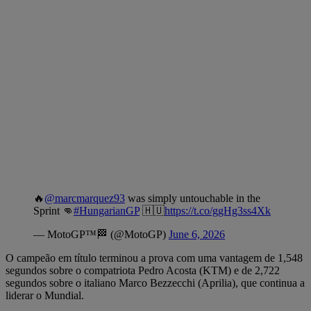
🔥
@marcmarquez93
was simply untouchable in the
Sprint 👊
#HungarianGP
🇭🇺
https://t.co/ggHg3ss4Xk
— MotoGP™🏁 (@MotoGP)
June 6, 2026
O campeão em título terminou a prova com uma vantagem de 1,548
segundos sobre o compatriota Pedro Acosta (KTM) e de 2,722
segundos sobre o italiano Marco Bezzecchi (Aprilia), que continua a
liderar o Mundial.