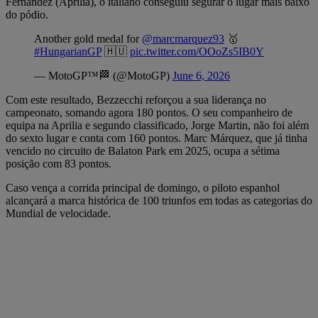
Fernandez (Aprilia), o italiano conseguiu segurar o lugar mais baixo
do pódio.
Another gold medal for
@marcmarquez93
🥇
#HungarianGP
🇭🇺
pic.twitter.com/OOoZs5IB0Y
— MotoGP™🏁 (@MotoGP)
June 6, 2026
Com este resultado, Bezzecchi reforçou a sua liderança no
campeonato, somando agora 180 pontos. O seu companheiro de
equipa na Aprilia e segundo classificado, Jorge Martin, não foi além
do sexto lugar e conta com 160 pontos. Marc Márquez, que já tinha
vencido no circuito de Balaton Park em 2025, ocupa a sétima
posição com 83 pontos.
Caso vença a corrida principal de domingo, o piloto espanhol
alcançará a marca histórica de 100 triunfos em todas as categorias do
Mundial de velocidade.