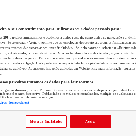
icita o seu consentimento para utilizar os seus dados pessoais para:
sos
298
parceiros armazenamos e acedemos a dados pessoais, como dados de navegação ou identif
itivo. Se selecionar «Aceito», permite que as tecnologias de rastreio suportem as finalidades apr
rceiros tratamos dados para as seguintes finalidades». Se, pelo contrário, selecionar «Rejeitar tud
ento, estas tecnologias serão desativadas. Se os rastreadores forem desativados, alguns conteúdo
 ser tão relevantes para si. Pode voltar a este menu para alterar as suas escolhas ou retirar o con
nto clicando na ligação Gerir preferências na parte inferior da página Web (ou no ícone na part
ágina, se aplicável). As suas escolhas serão aplicadas em Website. Para mais informação, consulte 
e.
ossos parceiros tratamos os dados para fornecermos:
 de geolocalização precisos. Procurar ativamente as características do dispositivo para identifica
 informações num dispositivo. Publicidade e conteúdos personalizados, medição de publicidade e
diência e desenvolvimento de serviços.
eiros (fornecedores)
Mostrar finalidades
Aceito