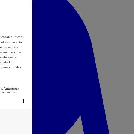
icadores únicos,
esentadas em «Nós
o» ou retirar o
s e anúncios que
sentimento a
e inferior
a nossa política
ção. Armazenar
 conteúdos,