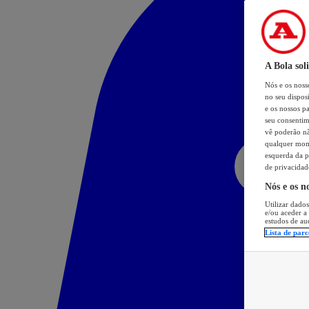
A Bola sol
Nós e os nos
no seu dispos
e os nossos pa
seu consentim
vê poderão não
qualquer mome
esquerda da p
de privacidad
Nós e os n
Utilizar dados
e/ou aceder a
estudos de au
Lista de parc