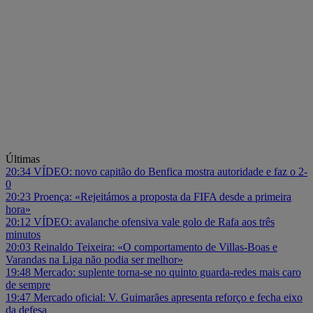
Últimas
20:34
VÍDEO: novo capitão do Benfica mostra autoridade e faz o 2-
0
20:23
Proença: «Rejeitámos a proposta da FIFA desde a primeira
hora»
20:12
VÍDEO: avalanche ofensiva vale golo de Rafa aos três
minutos
20:03
Reinaldo Teixeira: «O comportamento de Villas-Boas e
Varandas na Liga não podia ser melhor»
19:48
Mercado: suplente torna-se no quinto guarda-redes mais caro
de sempre
19:47
Mercado oficial: V. Guimarães apresenta reforço e fecha eixo
da defesa