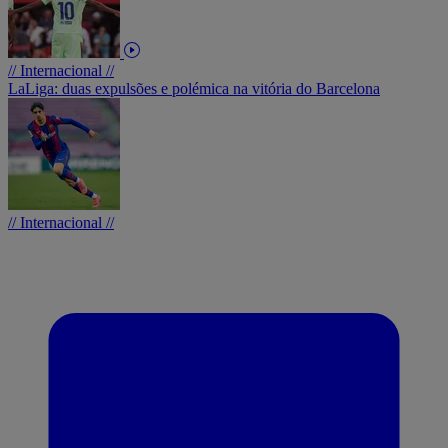
// Internacional //
LaLiga: duas expulsões e polémica na vitória do Barcelona
// Internacional //