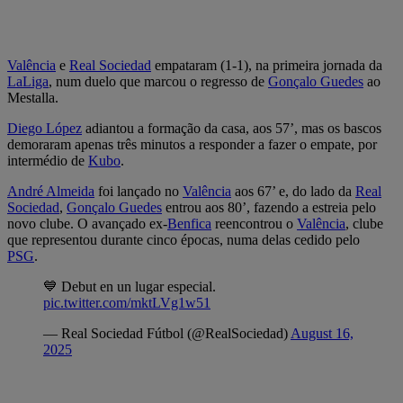
Valência
e
Real Sociedad
empataram (1-1), na primeira jornada da
LaLiga
, num duelo que marcou o regresso de
Gonçalo Guedes
ao
Mestalla.
Diego López
adiantou a formação da casa, aos 57’, mas os bascos
demoraram apenas três minutos a responder a fazer o empate, por
intermédio de
Kubo
.
André Almeida
foi lançado no
Valência
aos 67’ e, do lado da
Real
Sociedad
,
Gonçalo Guedes
entrou aos 80’, fazendo a estreia pelo
novo clube. O avançado ex-
Benfica
reencontrou o
Valência
, clube
que representou durante cinco épocas, numa delas cedido pelo
PSG
.
💙 Debut en un lugar especial.
pic.twitter.com/mktLVg1w51
— Real Sociedad Fútbol (@RealSociedad)
August 16,
2025