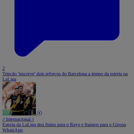
2
Trincão 'inscreve' dois reforços do Barcelona a tempo da estreia na
LaLiga
// Internacional //
Estreia da LaLiga deu frutos para o Rayo e frangos para o Girona
WhatsApp