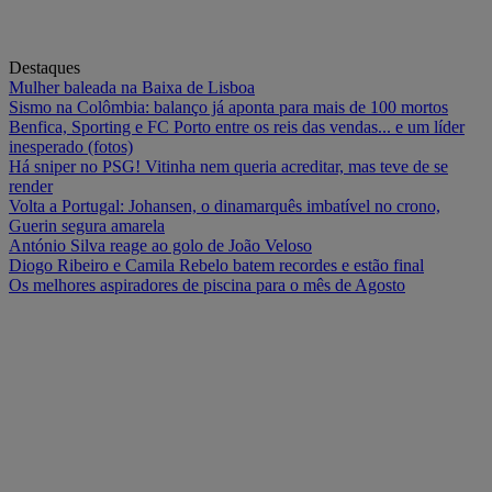
Destaques
Mulher baleada na Baixa de Lisboa
Sismo na Colômbia: balanço já aponta para mais de 100 mortos
Benfica, Sporting e FC Porto entre os reis das vendas... e um líder
inesperado (fotos)
Há sniper no PSG! Vitinha nem queria acreditar, mas teve de se
render
Volta a Portugal: Johansen, o dinamarquês imbatível no crono,
Guerin segura amarela
António Silva reage ao golo de João Veloso
Diogo Ribeiro e Camila Rebelo batem recordes e estão final
Os melhores aspiradores de piscina para o mês de Agosto