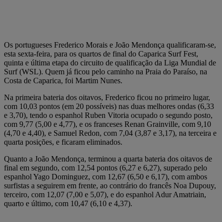
Os portugueses Frederico Morais e João Mendonça qualificaram-se,
esta sexta-feira, para os quartos de final do Caparica Surf Fest,
quinta e última etapa do circuito de qualificação da Liga Mundial de
Surf (WSL). Quem já ficou pelo caminho na Praia do Paraíso, na
Costa de Caparica, foi Martim Nunes.
Na primeira bateria dos oitavos, Frederico ficou no primeiro lugar,
com 10,03 pontos (em 20 possíveis) nas duas melhores ondas (6,33
e 3,70), tendo o espanhol Ruben Vitoria ocupado o segundo posto,
com 9,77 (5,00 e 4,77), e os franceses Renan Grainville, com 9,10
(4,70 e 4,40), e Samuel Redon, com 7,04 (3,87 e 3,17), na terceira e
quarta posições, e ficaram eliminados.
Quanto a João Mendonça, terminou a quarta bateria dos oitavos de
final em segundo, com 12,54 pontos (6,27 e 6,27), superado pelo
espanhol Yago Dominguez, com 12,67 (6,50 e 6,17), com ambos
surfistas a seguirem em frente, ao contrário do francês Noa Dupouy,
terceiro, com 12,07 (7,00 e 5,07), e do espanhol Adur Amatriain,
quarto e último, com 10,47 (6,10 e 4,37).