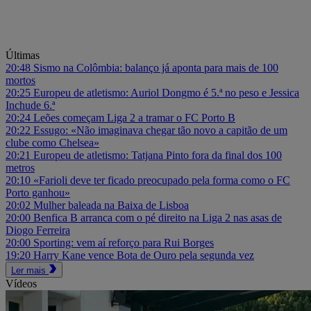
Últimas
20:48
Sismo na Colômbia: balanço já aponta para mais de 100
mortos
20:25
Europeu de atletismo: Auriol Dongmo é 5.ª no peso e Jessica
Inchude 6.ª
20:24
Leões começam Liga 2 a tramar o FC Porto B
20:22
Essugo: «Não imaginava chegar tão novo a capitão de um
clube como Chelsea»
20:21
Europeu de atletismo: Tatjana Pinto fora da final dos 100
metros
20:10
«Farioli deve ter ficado preocupado pela forma como o FC
Porto ganhou»
20:02
Mulher baleada na Baixa de Lisboa
20:00
Benfica B arranca com o pé direito na Liga 2 nas asas de
Diogo Ferreira
20:00
Sporting: vem aí reforço para Rui Borges
19:20
Harry Kane vence Bota de Ouro pela segunda vez
Ler mais
Vídeos