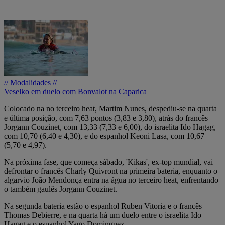
// Modalidades //
Veselko em duelo com Bonvalot na Caparica
Colocado na no terceiro heat, Martim Nunes, despediu-se na quarta
e última posição, com 7,63 pontos (3,83 e 3,80), atrás do francês
Jorgann Couzinet, com 13,33 (7,33 e 6,00), do israelita Ido Hagag,
com 10,70 (6,40 e 4,30), e do espanhol Keoni Lasa, com 10,67
(5,70 e 4,97).
Na próxima fase, que começa sábado, 'Kikas', ex-top mundial, vai
defrontar o francês Charly Quivront na primeira bateria, enquanto o
algarvio João Mendonça entra na água no terceiro heat, enfrentando
o também gaulês Jorgann Couzinet.
Na segunda bateria estão o espanhol Ruben Vitoria e o francês
Thomas Debierre, e na quarta há um duelo entre o israelita Ido
Hagag e o espanhol Yago Dominguez.