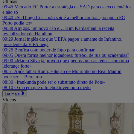
Últimas
09:45
Mercado FC Porto: a estratégia da SAD para os excedentários
e não só
09:40
«Se Diogo Costa não sair é a melhor contratação que o FC
Porto podia ter»
09:38
Amigos, um novo cão e… Kim Kardashian: a receita
revitalizadora de Hamilton
09:29
Jornal inglês diz que UEFA pagou a amante de Infantino,
presidente da FIFA nega
09:25
Benfica com poder de fogo para confirmar
09:05
Quem forma melhor jogadores: futebol de rua ou academias?
09:00
«Marco Silva já provou que quer assumir as rédeas com uma
liderança forte»
08:51
Após falhar Rodri, solução de Mourinho no Real Madrid
pode ser… Bernardo
08:30
«Irankunda pode ser o substituto direto de Pote»
08:10
O dia em que o futebol inventou o medo
Ler mais
Vídeos