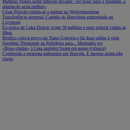
Matheus Nunes sobre Inbeom Hwang: «Se fosse para o Sporting, a
adaptação seria melhor»
César Peixoto estreia-se a ganhar no Wolverhampton
Transferência surpresa! Capitão do Barcelona emprestado ao
Liverpool
Ex-noiva de Luka Doncic exige 50 milhões e quer reduzir visitas às
filhas
Benfica coloca preço em Tiago Gouveia e há duas saídas à vista
Sporting: Diomande na Reboleira para... Marinakis ver
«Boas-vindas» à Liga também foram em grego (crónica)
Conhecida a proposta milionária por Barcola. E mesmo assim não
chega