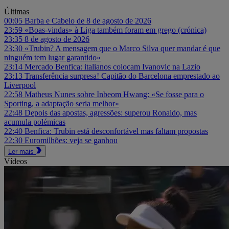
Últimas
00:05
Barba e Cabelo de 8 de agosto de 2026
23:59
«Boas-vindas» à Liga também foram em grego (crónica)
23:35
8 de agosto de 2026
23:30
«Trubin? A mensagem que o Marco Silva quer mandar é que
ninguém tem lugar garantido»
23:14
Mercado Benfica: italianos colocam Ivanovic na Lazio
23:13
Transferência surpresa! Capitão do Barcelona emprestado ao
Liverpool
22:58
Matheus Nunes sobre Inbeom Hwang: «Se fosse para o
Sporting, a adaptação seria melhor»
22:48
Depois das apostas, agressões: superou Ronaldo, mas
acumula polémicas
22:40
Benfica: Trubin está desconfortável mas faltam propostas
22:30
Euromilhões: veja se ganhou
Ler mais
Vídeos