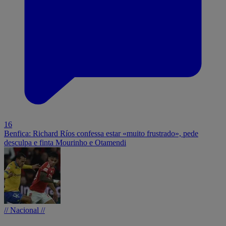
16
Benfica: Richard Ríos confessa estar «muito frustrado», pede
desculpa e finta Mourinho e Otamendi
// Nacional //