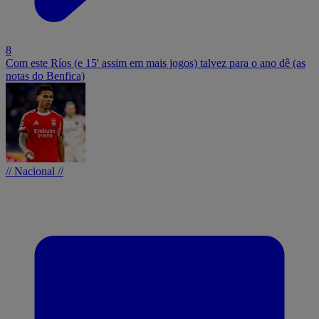
8
Com este Ríos (e 15' assim em mais jogos) talvez para o ano dê (as
notas do Benfica)
// Nacional //