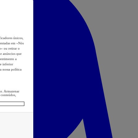
icadores únicos,
esentadas em «Nós
o» ou retirar o
s e anúncios que
sentimento a
e inferior
a nossa política
ção. Armazenar
 conteúdos,