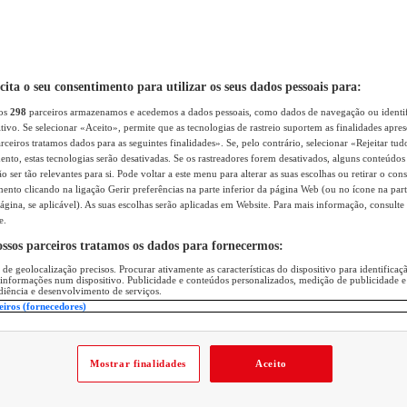
icita o seu consentimento para utilizar os seus dados pessoais para:
sos
298
parceiros armazenamos e acedemos a dados pessoais, como dados de navegação ou identif
itivo. Se selecionar «Aceito», permite que as tecnologias de rastreio suportem as finalidades apr
rceiros tratamos dados para as seguintes finalidades». Se, pelo contrário, selecionar «Rejeitar tud
ento, estas tecnologias serão desativadas. Se os rastreadores forem desativados, alguns conteúdo
 ser tão relevantes para si. Pode voltar a este menu para alterar as suas escolhas ou retirar o con
nto clicando na ligação Gerir preferências na parte inferior da página Web (ou no ícone na part
ágina, se aplicável). As suas escolhas serão aplicadas em Website. Para mais informação, consulte 
e.
ossos parceiros tratamos os dados para fornecermos:
 de geolocalização precisos. Procurar ativamente as características do dispositivo para identifica
 informações num dispositivo. Publicidade e conteúdos personalizados, medição de publicidade e
diência e desenvolvimento de serviços.
eiros (fornecedores)
Mostrar finalidades
Aceito