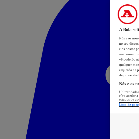
A Bola sol
Nós e os nos
no seu dispos
e os nossos pa
seu consentim
vê poderão não
qualquer mome
esquerda da p
de privacidad
Nós e os n
Utilizar dados
e/ou aceder a
estudos de au
Lista de parc