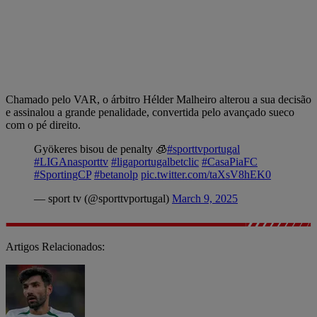
Chamado pelo VAR, o árbitro Hélder Malheiro alterou a sua decisão
e assinalou a grande penalidade, convertida pelo avançado sueco
com o pé direito.
Gyökeres bisou de penalty 🧊
#sporttvportugal
#LIGAnasporttv
#ligaportugalbetclic
#CasaPiaFC
#SportingCP
#betanolp
pic.twitter.com/taXsV8hEK0
— sport tv (@sporttvportugal)
March 9, 2025
Artigos Relacionados: