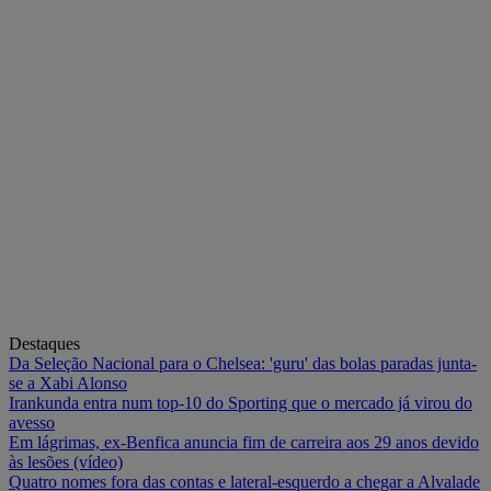
Destaques
Da Seleção Nacional para o Chelsea: 'guru' das bolas paradas junta-
se a Xabi Alonso
Irankunda entra num top-10 do Sporting que o mercado já virou do
avesso
Em lágrimas, ex-Benfica anuncia fim de carreira aos 29 anos devido
às lesões (vídeo)
Quatro nomes fora das contas e lateral-esquerdo a chegar a Alvalade