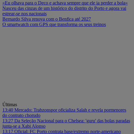
«Eu olhava para o Deco e achava sempre que ele ia perder a bola»
Nasceu das cinzas de um histórico do distrito do Porto e agora vai
estrear-se nos nacionais
Bernardo Silva renova com o Benfica até 2027
O smartwatch com GPS que transforma os seus treinos
Últimas
13:40
Mercado: Trabzonspor oficializa Salah e revela pormenores
do contrato chorudo
13:27
Da Seleção Nacional para o Chelsea: 'guru' das bolas paradas
junta-se a Xabi Alonso
13:17
Oficial: FC Porto contrata base/extremo norte-americano