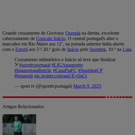
Grande cruzamento de Geovany
Quenda
na direita, excelente
cabeceamento de
Gonçalo
Inácio
. O central português abre o
marcador em Rio Maior aos 12’, na jornada anterior tinha aberto
com o
Estoril
aos 5’! 20.º golo de
Inácio
pelo
Sporting
, 10.º na
Liga
.
Cruzamento milimétrico e Inácio só teve que finalizar
🏹
#sporttvportugal
#LIGAnasporttv
#ligaportugalbetclic
#CasaPiaFC
#SportingCP
#betanolp
pic.twitter.com/aqUEyIJsCt
— sport tv (@sporttvportugal)
March 9, 2025
Artigos Relacionados: