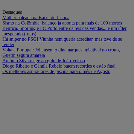
Destaques
Mulher baleada na Baixa de Lisboa
Sismo na Colômbia: balanço já aponta para mais de 100 mortos
Benfica, Sporting e FC Porto entre os reis das vendas... e um líder
inesperado (fotos)
Há sniper no PSG! Vitinha nem queria acreditar, mas teve de se
render
Volta a Portugal: Johansen, o dinamarquês imbatível no crono,
Guerin segura amarela
António Silva reage ao golo de João Veloso
Diogo Ribeiro e Camila Rebelo batem recordes e estão final
Os melhores aspiradores de piscina para o mês de Agosto