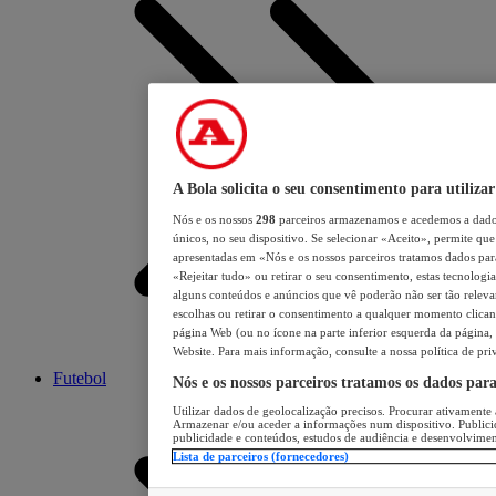
A Bola solicita o seu consentimento para utilizar
Nós e os nossos
298
parceiros armazenamos e acedemos a dados
únicos, no seu dispositivo. Se selecionar «Aceito», permite que 
apresentadas em «Nós e os nossos parceiros tratamos dados para 
«Rejeitar tudo» ou retirar o seu consentimento, estas tecnologia
alguns conteúdos e anúncios que vê poderão não ser tão relevant
escolhas ou retirar o consentimento a qualquer momento clicand
página Web (ou no ícone na parte inferior esquerda da página, s
Website. Para mais informação, consulte a nossa política de pri
Futebol
Nós e os nossos parceiros tratamos os dados par
Utilizar dados de geolocalização precisos. Procurar ativamente a
Armazenar e/ou aceder a informações num dispositivo. Publici
publicidade e conteúdos, estudos de audiência e desenvolvimen
Lista de parceiros (fornecedores)