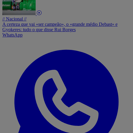
// Nacional //
A certeza que vai «ser campeão», o «grande médio Debast» e
Gyokeres: tudo o que disse Rui Borges
WhatsApp