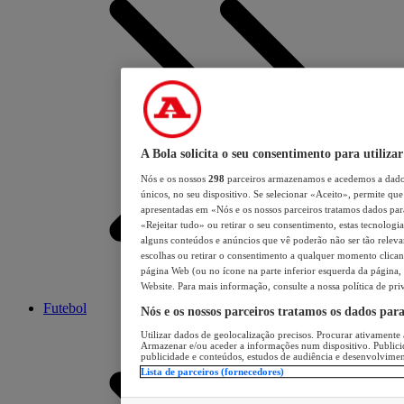
A Bola solicita o seu consentimento para utilizar
Nós e os nossos
298
parceiros armazenamos e acedemos a dados
únicos, no seu dispositivo. Se selecionar «Aceito», permite que 
apresentadas em «Nós e os nossos parceiros tratamos dados para 
«Rejeitar tudo» ou retirar o seu consentimento, estas tecnologia
alguns conteúdos e anúncios que vê poderão não ser tão relevant
escolhas ou retirar o consentimento a qualquer momento clicand
página Web (ou no ícone na parte inferior esquerda da página, s
Website. Para mais informação, consulte a nossa política de pri
Futebol
Nós e os nossos parceiros tratamos os dados par
Utilizar dados de geolocalização precisos. Procurar ativamente a
Armazenar e/ou aceder a informações num dispositivo. Publici
publicidade e conteúdos, estudos de audiência e desenvolvimen
Lista de parceiros (fornecedores)