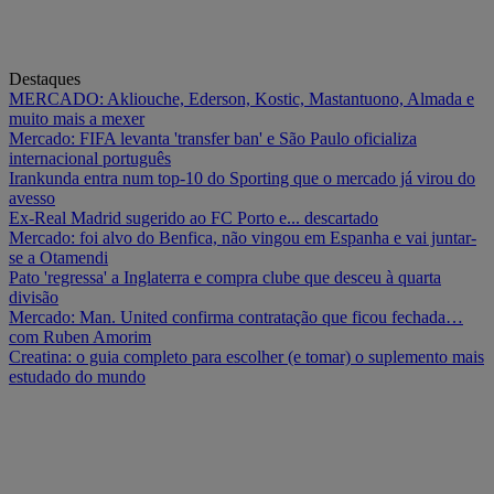
Destaques
MERCADO: Akliouche, Ederson, Kostic, Mastantuono, Almada e
muito mais a mexer
Mercado: FIFA levanta 'transfer ban' e São Paulo oficializa
internacional português
Irankunda entra num top-10 do Sporting que o mercado já virou do
avesso
Ex-Real Madrid sugerido ao FC Porto e... descartado
Mercado: foi alvo do Benfica, não vingou em Espanha e vai juntar-
se a Otamendi
Pato 'regressa' a Inglaterra e compra clube que desceu à quarta
divisão
Mercado: Man. United confirma contratação que ficou fechada…
com Ruben Amorim
Creatina: o guia completo para escolher (e tomar) o suplemento mais
estudado do mundo