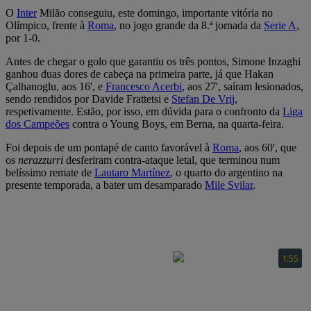
O
Inter
Milão conseguiu, este domingo, importante vitória no
Olímpico, frente à
Roma
, no jogo grande da 8.ª jornada da
Serie A
,
por 1-0.
Antes de chegar o golo que garantiu os três pontos, Simone Inzaghi
ganhou duas dores de cabeça na primeira parte, já que Hakan
Çalhanoglu, aos 16', e
Francesco Acerbi
, aos 27', saíram lesionados,
sendo rendidos por Davide Frattetsi e
Stefan De Vrij
,
respetivamente. Estão, por isso, em dúvida para o confronto da
Liga
dos Campeões
contra o Young Boys, em Berna, na quarta-feira.
Foi depois de um pontapé de canto favorável à
Roma
, aos 60', que
os
nerazzurri
desferiram contra-ataque letal, que terminou num
belíssimo remate de
Lautaro Martínez
, o quarto do argentino na
presente temporada, a bater um desamparado
Mile Svilar
.