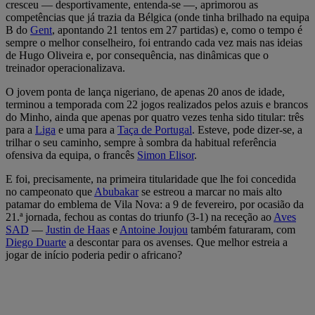
cresceu — desportivamente, entenda-se —, aprimorou as
competências que já trazia da Bélgica (onde tinha brilhado na equipa
B do
Gent
, apontando 21 tentos em 27 partidas) e, como o tempo é
sempre o melhor conselheiro, foi entrando cada vez mais nas ideias
de Hugo Oliveira e, por consequência, nas dinâmicas que o
treinador operacionalizava.
O jovem ponta de lança nigeriano, de apenas 20 anos de idade,
terminou a temporada com 22 jogos realizados pelos azuis e brancos
do Minho, ainda que apenas por quatro vezes tenha sido titular: três
para a
Liga
e uma para a
Taça de Portugal
. Esteve, pode dizer-se, a
trilhar o seu caminho, sempre à sombra da habitual referência
ofensiva da equipa, o francês
Simon Elisor
.
E foi, precisamente, na primeira titularidade que lhe foi concedida
no campeonato que
Abubakar
se estreou a marcar no mais alto
patamar do emblema de Vila Nova: a 9 de fevereiro, por ocasião da
21.ª jornada, fechou as contas do triunfo (3-1) na receção ao
Aves
SAD
—
Justin de Haas
e
Antoine Joujou
também faturaram, com
Diego Duarte
a descontar para os avenses. Que melhor estreia a
jogar de início poderia pedir o africano?