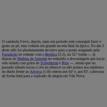
O camisola 9 teve, depois, mais um período sem conseguir fazer o
gosto ao pé, mas voltaria em grande na reta final da época. No dia 2
deste mês foi absolutamente decisivo para o ponto resgatado pelo
Famalicão
no embate com o
Benfica
(2-2), na 32.ª ronda — já
depois de
Mathias de Amorim
ter reduzido a desvantagem que havia
sido selada com golos de
Schjelderup
e
Ríos
—, sendo que no
passado sábado tocou o céu ao oferecer os três pontos aos minhotos
no duelo frente ao
Alverca
(1-0): entrou aos 64' e, aos 83', cabeceou
de forma letal para a explosão de alegria em Vila Nova.