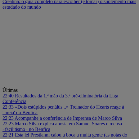
Creatina: o guia completo para escolher (e tomar) o suplemento mais
estudado do mundo
Últimas
22:40
Resultados da 1.ª mão da 3.ª pré-eliminatória da Liga
Conferência
22:33
«Dois estúpidos penáltis...» Treinador do Hearts reage à
'tareia' do Benfica
22:23
Acompanhe a conferência de Imprensa de Marco Silva
22:23
Marco Silva explica aposta em Samuel Soares e recusa
«facilitismo» no Benfica
22:21
Esta lei Prestianni calou a boca a muita gente (as notas do