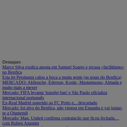
Destaques
Marco Silva explica aposta em Samuel Soares e recusa «facilitismo»
no Benfica
Esta lei Prestianni calou a boca a muita gente (as notas do Benfica)
MERCADO: Akliouche, Ederson, Kostic, Mastantuono, Almada e
muito mais a mexer
Mercado: FIFA levanta 'transfer ban' e São Paulo oficializa
internacional português
Ex-Real Madrid sugerido ao FC Porto e... descartado
Mercado: foi alvo do Benfica, não vingou em Espanha e vai juntar-
se a Otamendi
Mercado: Man. United confirma contratação que ficou fechada…
com Ruben Amorim