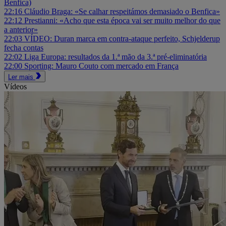
Benfica)
22:16
Cláudio Braga: «Se calhar respeitámos demasiado o Benfica»
22:12
Prestianni: «Acho que esta época vai ser muito melhor do que
a anterior»
22:03
VÍDEO: Duran marca em contra-ataque perfeito, Schjelderup
fecha contas
22:02
Liga Europa: resultados da 1.ª mão da 3.ª pré-eliminatória
22:00
Sporting: Mauro Couto com mercado em França
Ler mais
Vídeos