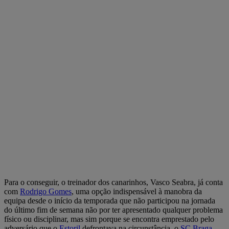
Para o conseguir, o treinador dos canarinhos, Vasco Seabra, já conta
com
Rodrigo Gomes
, uma opção indispensável à manobra da
equipa desde o início da temporada que não participou na jornada
do último fim de semana não por ter apresentado qualquer problema
físico ou disciplinar, mas sim porque se encontra emprestado pelo
adversário que o
Estoril
defrontava na circunstância, o
SC Braga
,