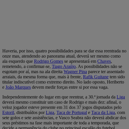
Haveria, por isso, quatro possibilidades para se dar essa reentrada no
onze mas, atendendo ao panorama atual, deverá ser mesmo como
ala esquerdo que
Rodrigo Gomes
se apresentará em
Chaves
,
remetendo, a confirmar-se,
Tiago Araújo
. As possibilidades não se
esgotam por aí, mas na ala direita
Wagner Pina
parece ter assentado
arraiais, da mesma forma que, mais à frente,
Rafik Guitane
tem sido
titular indiscutível como extremo direito. No lado oposto, Heriberto
e
João Marques
devem medir forças entre si por essa vaga.
Independentemente do lugar em que reentrar, a 30.ª jornada da
Liga
deverá mesmo constituir um caso de Rodrigo e mais dez: afinal, o
veloz jogador esteve presente em 31 dos 37 jogos disputados pelo
Estoril
, distribuídos por
Liga
,
Taça de Portugal
e
Taça da
Liga
, com
sete golos e sete assistências, e Vasco Seabra não deverá abdicar dos
seus préstimos na fase mais importante de toda a temporada, que
decide a permanência do clube no principal escalão do futebol