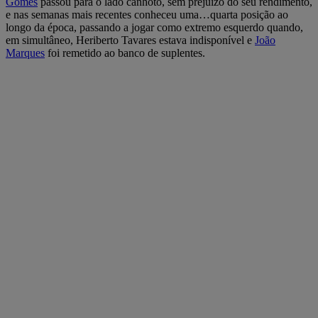
Gomes
passou para o lado canhoto, sem prejuízo do seu rendimento,
e nas semanas mais recentes conheceu uma…quarta posição ao
longo da época, passando a jogar como extremo esquerdo quando,
em simultâneo, Heriberto Tavares estava indisponível e
João
Marques
foi remetido ao banco de suplentes.