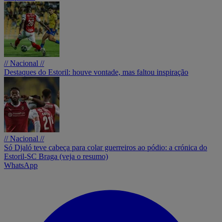
// Nacional //
Destaques do Estoril: houve vontade, mas faltou inspiração
// Nacional //
Só Djaló teve cabeça para colar guerreiros ao pódio: a crónica do
Estoril-SC Braga (veja o resumo)
WhatsApp