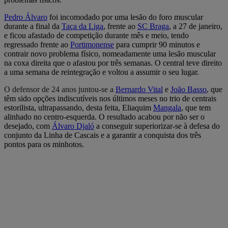
Pedro Álvaro
foi incomodado por uma lesão do foro muscular
durante a final da
Taça da Liga
, frente ao
SC Braga
, a 27 de janeiro,
e ficou afastado de competição durante mês e meio, tendo
regressado frente ao
Portimonense
para cumprir 90 minutos e
contrair novo problema físico, nomeadamente uma lesão muscular
na coxa direita que o afastou por três semanas. O central teve direito
a uma semana de reintegração e voltou a assumir o seu lugar.
O defensor de 24 anos juntou-se a
Bernardo Vital
e
João Basso
, que
têm sido opções indiscutíveis nos últimos meses no trio de centrais
estorilista, ultrapassando, desta feita, Eliaquim
Mangala
, que tem
alinhado no centro-esquerda. O resultado acabou por não ser o
desejado, com
Álvaro Djaló
a conseguir superiorizar-se à defesa do
conjunto da Linha de Cascais e a garantir a conquista dos três
pontos para os minhotos.