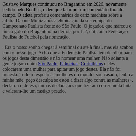
Gustavo Marques continuou no Bragantino em 2026, novamente
cedido pelo Benfica, e deu que falar por um comentário fora de
campo. O atleta
proferiu comentários de cariz machista sobre a
árbitra Daiane Muniz após a eliminação da sua equipa do
Campeonato Paulista frente ao São Paulo. O jogador, que marcou o
único golo do Bragantino na derrota por 1-2, criticou a Federação
Paulista de Futebol pela nomeação.
«Era o nosso sonho chegar à semifinal ou até à final, mas ela acabou
com o nosso jogo. Acho que a Federação Paulista tem de olhar para
os jogos desta dimensão e não nomear uma mulher. Não adianta a
gente jogar contra
São Paulo
,
Palmeiras
,
Corinthians
e eles
colocarem uma mulher para apitar um jogo destes. Ela não foi
honesta. Todo o respeito às mulheres do mundo, sou casado, tenho a
minha mãe, peço desculpa se estou a dizer algo contra as mulheres»,
declarou o defesa, numas declarações que fizeram correr muita tinta
e valeram-lhe um castigo pesado.