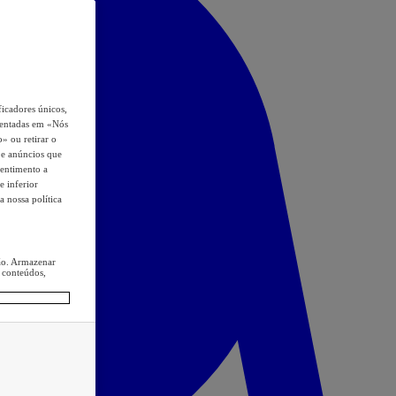
icadores únicos,
esentadas em «Nós
o» ou retirar o
s e anúncios que
sentimento a
e inferior
a nossa política
ção. Armazenar
 conteúdos,