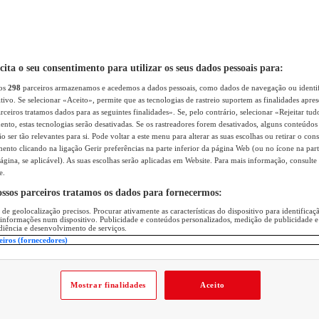
icita o seu consentimento para utilizar os seus dados pessoais para:
sos
298
parceiros armazenamos e acedemos a dados pessoais, como dados de navegação ou identif
itivo. Se selecionar «Aceito», permite que as tecnologias de rastreio suportem as finalidades apr
rceiros tratamos dados para as seguintes finalidades». Se, pelo contrário, selecionar «Rejeitar tud
ento, estas tecnologias serão desativadas. Se os rastreadores forem desativados, alguns conteúdo
 ser tão relevantes para si. Pode voltar a este menu para alterar as suas escolhas ou retirar o con
nto clicando na ligação Gerir preferências na parte inferior da página Web (ou no ícone na part
ágina, se aplicável). As suas escolhas serão aplicadas em Website. Para mais informação, consulte 
e.
ossos parceiros tratamos os dados para fornecermos:
 de geolocalização precisos. Procurar ativamente as características do dispositivo para identifica
 informações num dispositivo. Publicidade e conteúdos personalizados, medição de publicidade e
diência e desenvolvimento de serviços.
eiros (fornecedores)
Mostrar finalidades
Aceito