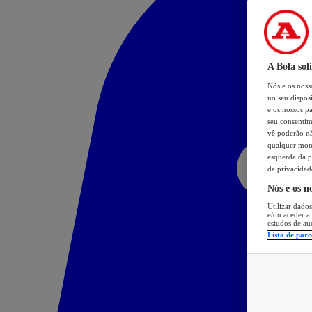
A Bola sol
Nós e os nos
no seu dispos
e os nossos pa
seu consentim
vê poderão não
qualquer mome
esquerda da p
de privacidad
Nós e os n
Utilizar dados
e/ou aceder a
estudos de au
Lista de parc