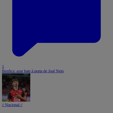
1
Benfica: azar bate à porta de José Neto
// Nacional //