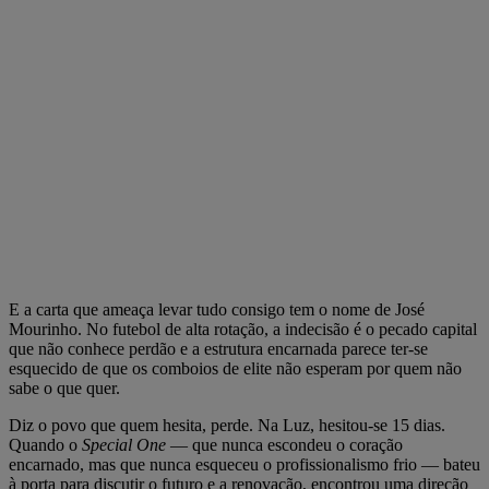
E a carta que ameaça levar tudo consigo tem o nome de José
Mourinho. No futebol de alta rotação, a indecisão é o pecado capital
que não conhece perdão e a estrutura encarnada parece ter-se
esquecido de que os comboios de elite não esperam por quem não
sabe o que quer.
Diz o povo que quem hesita, perde. Na Luz, hesitou-se 15 dias.
Quando o
Special One
— que nunca escondeu o coração
encarnado, mas que nunca esqueceu o profissionalismo frio — bateu
à porta para discutir o futuro e a renovação, encontrou uma direção