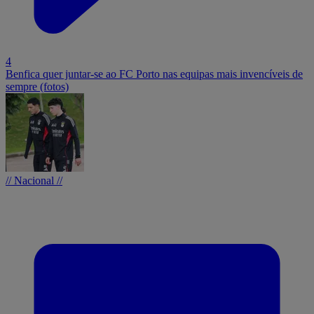
4
Benfica quer juntar-se ao FC Porto nas equipas mais invencíveis de
sempre (fotos)
// Nacional //