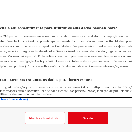
icita o seu consentimento para utilizar os seus dados pessoais para:
sos
298
parceiros armazenamos e acedemos a dados pessoais, como dados de navegação ou identif
itivo. Se selecionar «Aceito», permite que as tecnologias de rastreio suportem as finalidades apr
rceiros tratamos dados para as seguintes finalidades». Se, pelo contrário, selecionar «Rejeitar tud
ento, estas tecnologias serão desativadas. Se os rastreadores forem desativados, alguns conteúdo
 ser tão relevantes para si. Pode voltar a este menu para alterar as suas escolhas ou retirar o con
nto clicando na ligação Gerir preferências na parte inferior da página Web (ou no ícone na part
ágina, se aplicável). As suas escolhas serão aplicadas em Website. Para mais informação, consulte 
e.
ossos parceiros tratamos os dados para fornecermos:
 de geolocalização precisos. Procurar ativamente as características do dispositivo para identifica
 informações num dispositivo. Publicidade e conteúdos personalizados, medição de publicidade e
diência e desenvolvimento de serviços.
eiros (fornecedores)
Mostrar finalidades
Aceito