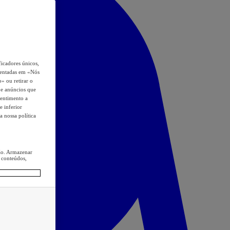
icadores únicos,
esentadas em «Nós
o» ou retirar o
s e anúncios que
sentimento a
e inferior
a nossa política
ção. Armazenar
 conteúdos,