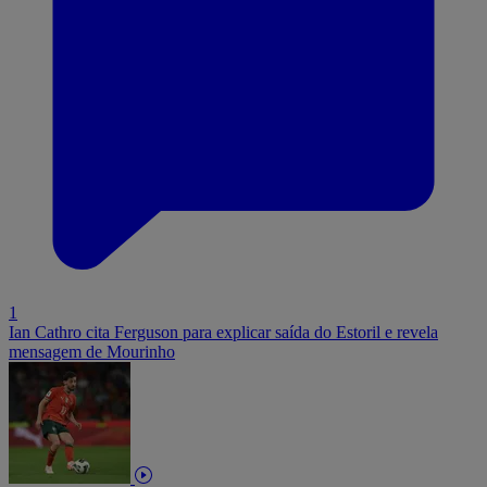
1
Ian Cathro cita Ferguson para explicar saída do Estoril e revela
mensagem de Mourinho