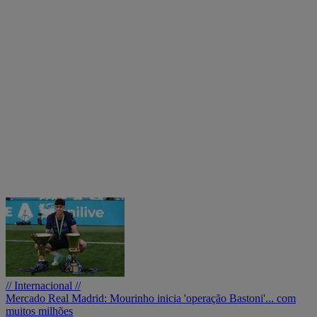
// Internacional //
Mercado Real Madrid: Mourinho inicia 'operação Bastoni'... com
muitos milhões