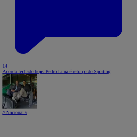
14
Acordo fechado hoje: Pedro Lima é reforço do Sporting
// Nacional //