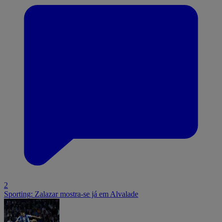
2
Sporting: Zalazar mostra-se já em Alvalade