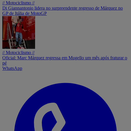
// Motociclismo //
Di Giannantonio lidera no surpreendente regresso de Márquez no
GP de Itália de MotoGP
// Motociclismo //
Oficial: Marc Márquez regressa em Mugello um mês após fraturar o
pé
WhatsApp