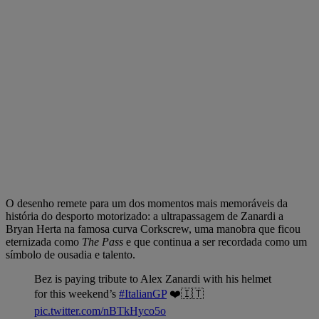
O desenho remete para um dos momentos mais memoráveis da
história do desporto motorizado: a ultrapassagem de Zanardi a
Bryan Herta na famosa curva Corkscrew, uma manobra que ficou
eternizada como
The Pass
e que continua a ser recordada como um
símbolo de ousadia e talento.
Bez is paying tribute to Alex Zanardi with his helmet
for this weekend’s
#ItalianGP
❤️🇮🇹
pic.twitter.com/nBTkHyco5o