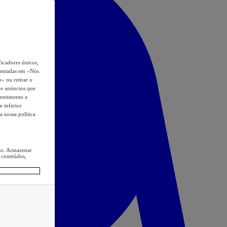
icadores únicos,
esentadas em «Nós
o» ou retirar o
s e anúncios que
sentimento a
e inferior
a nossa política
ção. Armazenar
 conteúdos,