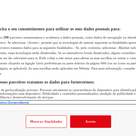
icita o seu consentimento para utilizar os seus dados pessoais para:
sos
298
parceiros armazenamos e acedemos a dados pessoais, como dados de navegação ou identif
itivo. Se selecionar «Aceito», permite que as tecnologias de rastreio suportem as finalidades apr
rceiros tratamos dados para as seguintes finalidades». Se, pelo contrário, selecionar «Rejeitar tud
ento, estas tecnologias serão desativadas. Se os rastreadores forem desativados, alguns conteúdo
 ser tão relevantes para si. Pode voltar a este menu para alterar as suas escolhas ou retirar o con
nto clicando na ligação Gerir preferências na parte inferior da página Web (ou no ícone na part
ágina, se aplicável). As suas escolhas serão aplicadas em Website. Para mais informação, consulte 
e.
ossos parceiros tratamos os dados para fornecermos:
 de geolocalização precisos. Procurar ativamente as características do dispositivo para identifica
 informações num dispositivo. Publicidade e conteúdos personalizados, medição de publicidade e
diência e desenvolvimento de serviços.
eiros (fornecedores)
Mostrar finalidades
Aceito