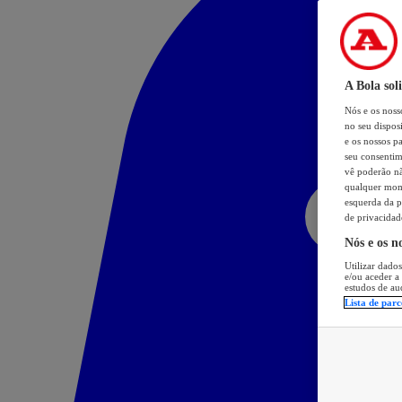
A Bola sol
Nós e os nos
no seu dispos
e os nossos pa
seu consentim
vê poderão não
qualquer mome
esquerda da p
de privacidad
Nós e os n
Utilizar dados
e/ou aceder a
estudos de au
Lista de parc