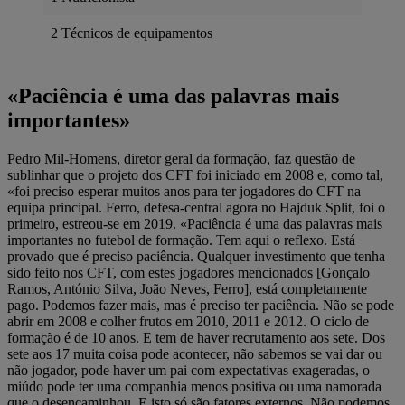
2 Técnicos de equipamentos ‎
«Paciência é uma das palavras mais
importantes»
Pedro Mil-Homens, diretor geral da formação, faz questão de
sublinhar que o projeto dos CFT foi iniciado em 2008 e, como tal,
«foi preciso esperar muitos anos para ter jogadores do CFT na
equipa principal. Ferro, defesa-central agora no Hajduk Split, foi o
primeiro, estreou-se em 2019. «Paciência é uma das palavras mais
importantes no futebol de formação. Tem aqui o reflexo. Está
provado que é preciso paciência. Qualquer investimento que tenha
sido feito nos CFT, com estes jogadores mencionados [Gonçalo
Ramos, António Silva, João Neves, Ferro], está completamente
pago. Podemos fazer mais, mas é preciso ter paciência. Não se pode
abrir em 2008 e colher frutos em 2010, 2011 e 2012. O ciclo de
formação é de 10 anos. E tem de haver recrutamento aos sete. Dos
sete aos 17 muita coisa pode acontecer, não sabemos se vai dar ou
não jogador, pode haver um pai com expectativas exageradas, o
miúdo pode ter uma companhia menos positiva ou uma namorada
que o desencaminhou. E isto só são fatores externos. Não podemos