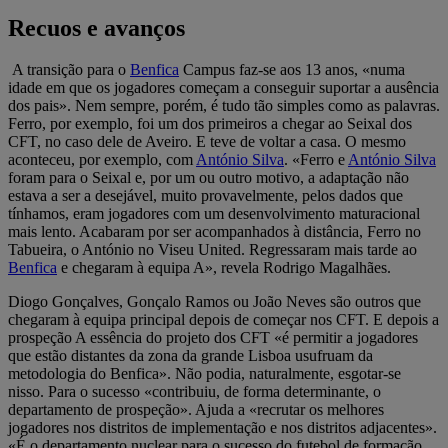
Recuos e avanços
A transição para o
Benfica
Campus faz-se aos 13 anos, «numa
idade em que os jogadores começam a conseguir suportar a ausência
dos pais». Nem sempre, porém, é tudo tão simples como as palavras.
Ferro, por exemplo, foi um dos primeiros a chegar ao Seixal dos
CFT, no caso dele de Aveiro. E teve de voltar a casa. O mesmo
aconteceu, por exemplo, com
António Silva
. «Ferro e
António Silva
foram para o Seixal e, por um ou outro motivo, a adaptação não
estava a ser a desejável, muito provavelmente, pelos dados que
tínhamos, eram jogadores com um desenvolvimento maturacional
mais lento. Acabaram por ser acompanhados à distância, Ferro no
Tabueira, o António no Viseu United. Regressaram mais tarde ao
Benfica
e chegaram à equipa A», revela Rodrigo Magalhães.
Diogo Gonçalves, Gonçalo Ramos ou João Neves são outros que
chegaram à equipa principal depois de começar nos CFT. E depois a
prospeção A essência do projeto dos CFT «é permitir a jogadores
que estão distantes da zona da grande Lisboa usufruam da
metodologia do Benfica». Não podia, naturalmente, esgotar-se
nisso. Para o sucesso «contribuiu, de forma determinante, o
departamento de prospeção». Ajuda a «recrutar os melhores
jogadores nos distritos de implementação e nos distritos adjacentes».
«É o departamento nuclear para o sucesso do futebol de formação