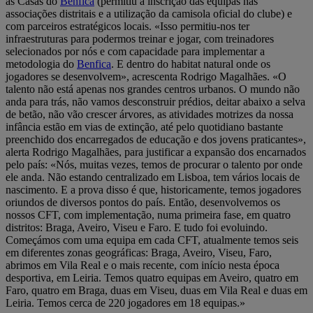
as Casas do
Benfica
(permitiu a inscrição das equipas nas
associações distritais e a utilização da camisola oficial do clube) e
com parceiros estratégicos locais. «Isso permitiu-nos ter
infraestruturas para podermos treinar e jogar, com treinadores
selecionados por nós e com capacidade para implementar a
metodologia do
Benfica
. E dentro do habitat natural onde os
jogadores se desenvolvem», acrescenta Rodrigo Magalhães. «O
talento não está apenas nos grandes centros urbanos. O mundo não
anda para trás, não vamos desconstruir prédios, deitar abaixo a selva
de betão, não vão crescer árvores, as atividades motrizes da nossa
infância estão em vias de extinção, até pelo quotidiano bastante
preenchido dos encarregados de educação e dos jovens praticantes»,
alerta Rodrigo Magalhães, para justificar a expansão dos encarnados
pelo país: «Nós, muitas vezes, temos de procurar o talento por onde
ele anda. Não estando centralizado em Lisboa, tem vários locais de
nascimento. E a prova disso é que, historicamente, temos jogadores
oriundos de diversos pontos do país. Então, desenvolvemos os
nossos CFT, com implementação, numa primeira fase, em quatro
distritos: Braga, Aveiro, Viseu e Faro. E tudo foi evoluindo.
Começámos com uma equipa em cada CFT, atualmente temos seis
em diferentes zonas geográficas: Braga, Aveiro, Viseu, Faro,
abrimos em Vila Real e o mais recente, com início nesta época
desportiva, em Leiria. Temos quatro equipas em Aveiro, quatro em
Faro, quatro em Braga, duas em Viseu, duas em Vila Real e duas em
Leiria. Temos cerca de 220 jogadores em 18 equipas.»