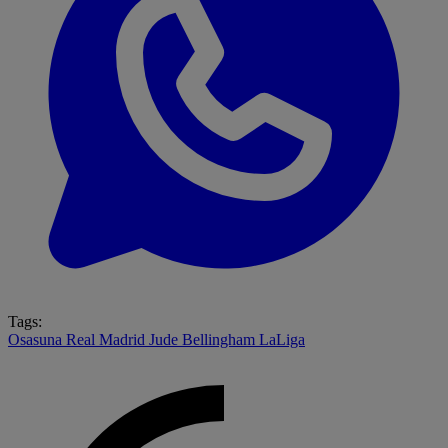
Tags:
Osasuna
Real Madrid
Jude Bellingham
LaLiga