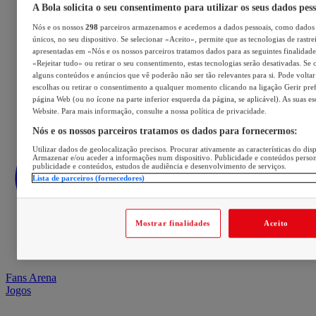
A Bola solicita o seu consentimento para utilizar os seus dados pes
Nós e os nossos
298
parceiros armazenamos e acedemos a dados pessoais, como dados 
únicos, no seu dispositivo. Se selecionar «Aceito», permite que as tecnologias de rastre
apresentadas em «Nós e os nossos parceiros tratamos dados para as seguintes finalidades
«Rejeitar tudo» ou retirar o seu consentimento, estas tecnologias serão desativadas. Se 
alguns conteúdos e anúncios que vê poderão não ser tão relevantes para si. Pode voltar 
escolhas ou retirar o consentimento a qualquer momento clicando na ligação Gerir prefe
página Web (ou no ícone na parte inferior esquerda da página, se aplicável). As suas e
Website. Para mais informação, consulte a nossa política de privacidade.
Nós e os nossos parceiros tratamos os dados para fornecermos:
Utilizar dados de geolocalização precisos. Procurar ativamente as características do disp
Armazenar e/ou aceder a informações num dispositivo. Publicidade e conteúdos perso
publicidade e conteúdos, estudos de audiência e desenvolvimento de serviços.
Lista de parceiros (fornecedores)
Mostrar finalidades
Aceito
Fans Arena
Jogos