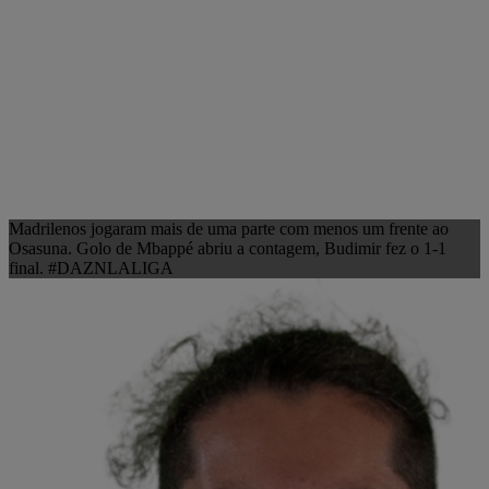
Madrilenos jogaram mais de uma parte com menos um frente ao
Osasuna. Golo de Mbappé abriu a contagem, Budimir fez o 1-1
final. #DAZNLALIGA