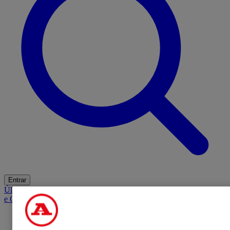
Entrar
Últimas
Mercado
Opinião
iGaming Hub
A BOLA SUGERE
Barba
e Cabelo