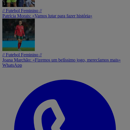
// Futebol Feminino //
Patrícia Morais: «Vamos lutar para fazer história»
// Futebol Feminino //
Joana Marchão: «Fizemos um belíssimo jogo, merecíamos mais»
WhatsApp