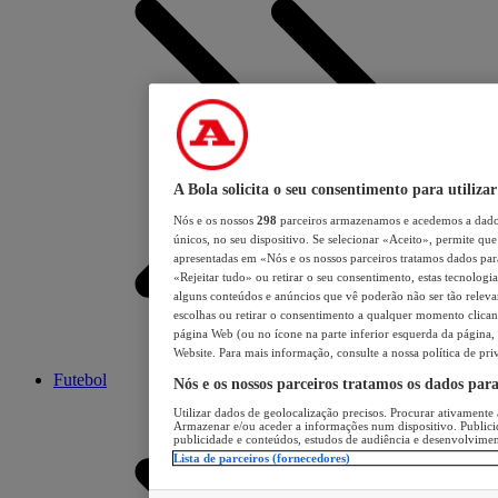
A Bola solicita o seu consentimento para utilizar
Nós e os nossos
298
parceiros armazenamos e acedemos a dados
únicos, no seu dispositivo. Se selecionar «Aceito», permite que 
apresentadas em «Nós e os nossos parceiros tratamos dados para 
«Rejeitar tudo» ou retirar o seu consentimento, estas tecnologia
alguns conteúdos e anúncios que vê poderão não ser tão relevant
escolhas ou retirar o consentimento a qualquer momento clicand
página Web (ou no ícone na parte inferior esquerda da página, s
Website. Para mais informação, consulte a nossa política de pri
Futebol
Nós e os nossos parceiros tratamos os dados par
Utilizar dados de geolocalização precisos. Procurar ativamente a
Armazenar e/ou aceder a informações num dispositivo. Publici
publicidade e conteúdos, estudos de audiência e desenvolvimen
Lista de parceiros (fornecedores)