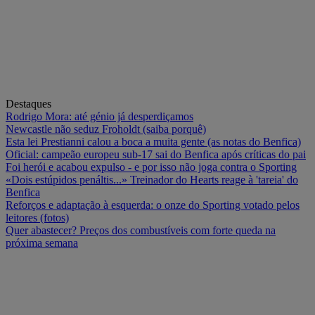
Destaques
Rodrigo Mora: até génio já desperdiçamos
Newcastle não seduz Froholdt (saiba porquê)
Esta lei Prestianni calou a boca a muita gente (as notas do Benfica)
Oficial: campeão europeu sub-17 sai do Benfica após críticas do pai
Foi herói e acabou expulso - e por isso não joga contra o Sporting
«Dois estúpidos penáltis...» Treinador do Hearts reage à 'tareia' do
Benfica
Reforços e adaptação à esquerda: o onze do Sporting votado pelos
leitores (fotos)
Quer abastecer? Preços dos combustíveis com forte queda na
próxima semana